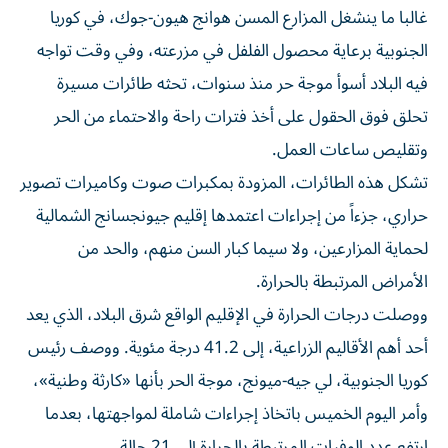
الجنوبية برعاية محصول الفلفل ‌في مزرعته، وفي وقت تواجه
فيه البلاد أسوأ ​موجة ⁠حر منذ سنوات، تحثه طائرات مسيرة
‌تحلق فوق الحقول ‌على أخذ فترات راحة والاحتماء من الحر
وتقليص ساعات العمل.
تشكل هذه الطائرات، المزودة بمكبرات صوت وكاميرات ‌تصوير
حراري، جزءاً من إجراءات اعتمدها إقليم جيونجسانج الشمالية
⁠لحماية المزارعين، ولا سيما كبار السن منهم، والحد من
الأمراض المرتبطة بالحرارة.
ووصلت درجات الحرارة في الإقليم الواقع شرق البلاد، الذي يعد
أحد أهم الأقاليم الزراعية، إلى 41.2 درجة مئوية. ووصف رئيس
كوريا الجنوبية، لي ​جيه-ميونج، موجة الحر بأنها «كارثة وطنية»،
وأمر اليوم الخميس باتخاذ إجراءات شاملة لمواجهتها، بعدما
ارتفع عدد الوفيات المرتبطة بالحرارة إلى 21 حالة.