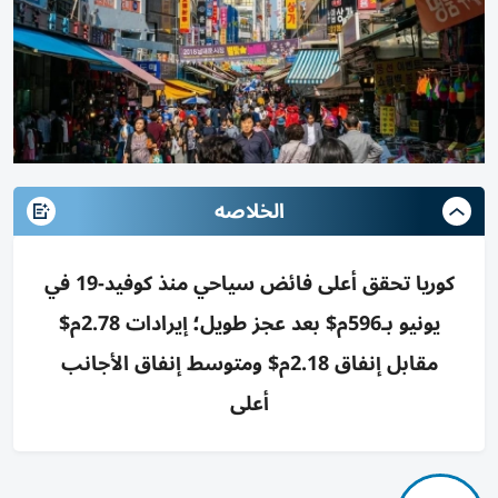
الخلاصه
كوريا تحقق أعلى فائض سياحي منذ كوفيد-19 في
يونيو بـ596م$ بعد عجز طويل؛ إيرادات 2.78م$
مقابل إنفاق 2.18م$ ومتوسط إنفاق الأجانب
أعلى