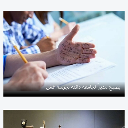
يصبح مديراً لجامعة دانته بجريمة غش