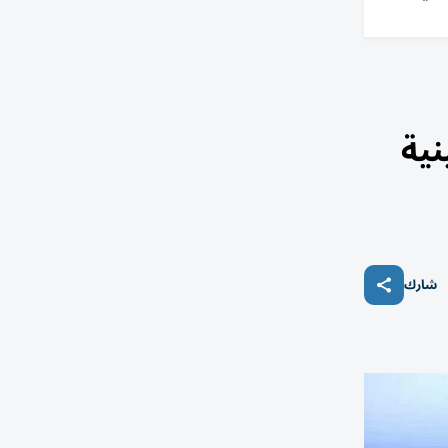
نية
شارك