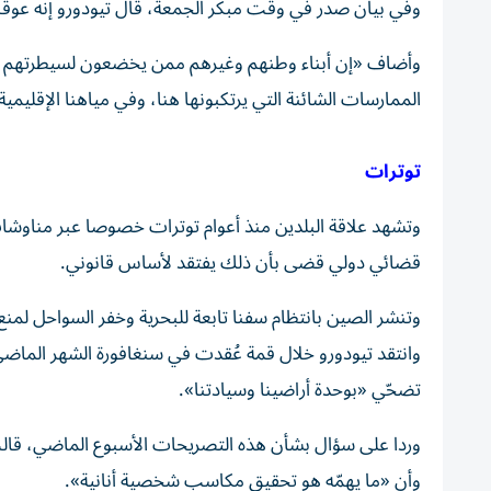
وفي بيان صدر في وقت مبكر الجمعة، قال تيودورو إنه عو
وأضاف «إن أبناء وطنهم وغيرهم ممن يخضعون لسيطرتهم يعان
الممارسات الشائنة التي يرتكبونها هنا، وفي مياهنا الإقليمية
توترات
وتشهد علاقة البلدين منذ أعوام توترات خصوصا عبر مناوشات
قضائي دولي قضى بأن ذلك يفتقد لأساس قانوني.
وتنشر الصين بانتظام سفنا تابعة للبحرية وخفر السواحل لمن
وانتقد تيودورو خلال قمة عُقدت في سنغافورة الشهر الماضي، 
تضحّي «بوحدة أراضينا وسيادتنا».
وردا على سؤال بشأن هذه التصريحات الأسبوع الماضي، قالت
وأن «ما يهمّه هو تحقيق مكاسب شخصية أنانية».