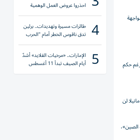
3
احذروا عروض العمل الوهمية
وتحققوا عبر «الباركود»
واجهة
4
طائرات مسيرة وتهديدات.. برلين
تدق ناقوس الخطر أمام "الحرب
الهجينة"
5
الإمارات.. «مرخيات القلايد» أشدّ
أيام الصيف تبدأ 11 أغسطس
رغم حكم
انيلا لن
 الصين»،