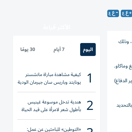
الأكثر قراءة
، وذلك
اليوم
7 أيام
30 يومًا
 وماكاو.
1
كيفية مشاهدة مباراة مانشستر
 الدفاع)
يونايتد وباريس سان جيرمان الودية
والقنوات الناقلة
2
هندية تدخل موسوعة غينيس
التحديد
بأطول شعر لامرأة على قيد الحياة
«التوطين» للباحثين عن عمل: