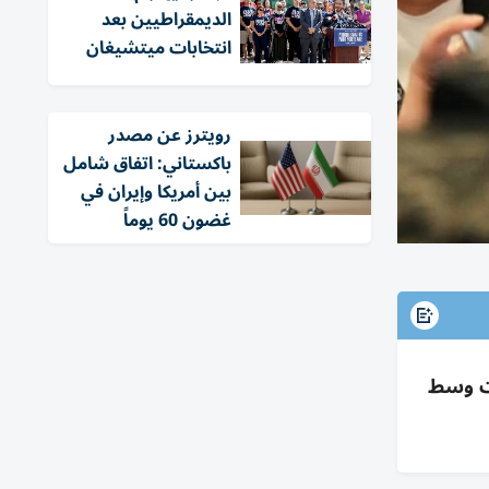
الديمقراطيين بعد
انتخابات ميتشيغان
‏رويترز عن مصدر
باكستاني: اتفاق شامل
بين أمريكا وإيران في
غضون 60 يوماً
ات وسط