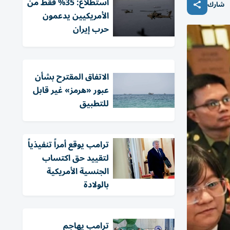
استطلاع: 35% فقط من
شارك
الأمريكيين يدعمون
حرب إيران
الاتفاق المقترح بشأن
عبور «هرمز» غير قابل
للتطبيق
ترامب يوقع أمراً تنفيذياً
لتقييد حق اكتساب
الجنسية الأمريكية
بالولادة
ترامب يهاجم