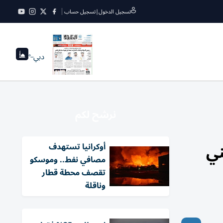
تسجيل الدخول
|
تسجيل حساب
دبي
--°
نرشح لكم
ني
أوكرانيا تستهدف
مصافي نفط.. وموسكو
تقصف محطة قطار
وناقلة