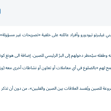
ي غيلبرتو تيودورو وأفراد عائلته على خلفية «تصريحات غير مسؤولة»
 وطفله سيُحظر دخولهم إلى البرّ الرئيسي للصين، إضافة الى هونغ كونغ
ح لهم «بالضلوع في أي معاملات أو تعاون أو نشاطات أخرى معه (وزير
عة للصين ويُفسد العلاقات بين الصين والفلبين»، من دون أن تذكر ب