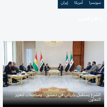
سويسرا
أمريكا
إيران
اقرأ المزيد
الشرع يستقبل بارزاني في دمشق.. ومباحثات لتعزيز
التعاون