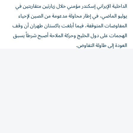
الداخلية الإيراني إسكندر مؤمني خلال زيارتين متقاربتين في
يوليو الماضي، في إطار محاولة مدعومة من الصين لإحياء
المفاوضات المتوقفة، فيما أبلغت باكستان طهران أن وقف
الهجمات على دول الخليج وحركة الملاحة أصبح شرطاً يسبق
العودة إلى طاولة التفاوض.
وتحافظ إسلام آباد على قناتين متوازيتين، يقود شريف إحداهما
مع الحكومات والوسطاء، ويتولى منير الأخرى مع المسؤولين
العسكريين والأمنيين في واشنطن وطهران، إذ بقي قائد الجيش
الباكستاني على اتصال مع نائب الرئيس الأمريكي جي دي
فانس والمبعوث ستيف ويتكوف، إلى جانب مباحثات مطولة
مع وزير الخارجية الإيراني عباس عراقجي.
وقال مصدر دبلوماسي باكستاني، إن الصيغة الجاري إعدادها
تطلب من طهران تسليم رد مكتوب يحمل موافقة الخارجية