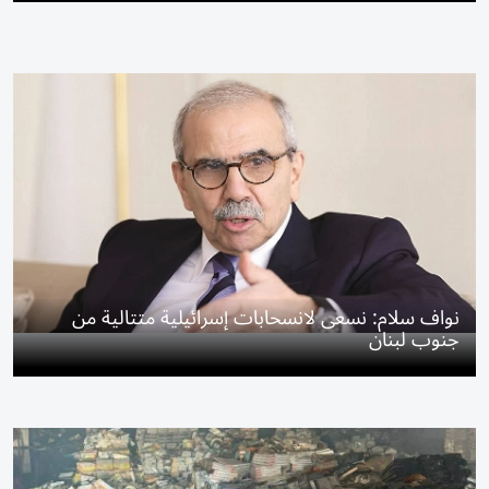
نواف سلام: نسعى لانسحابات إسرائيلية متتالية من
جنوب لبنان