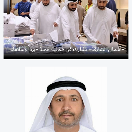
«أشغال الشارقة» تشارك في فعالية حملة «برداً وسلاماً»