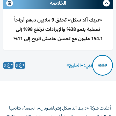
الخلاصه
«دريك آند سكل» تحقق 9 ملايين درهم أرباحاً
نصفية بنمو 38% والإيرادات ترتفع 98% إلى
154.1 مليون مع تحسن هامش الربح إلى 11%
دبي: «الخليج»
أعلنت شركة «دريك آند سكل إنترناشيونال»، الجمعة، نتائجها
المالية الموحدة عن فترة ستة أشهر المنتهية في 30 يونيو 2026