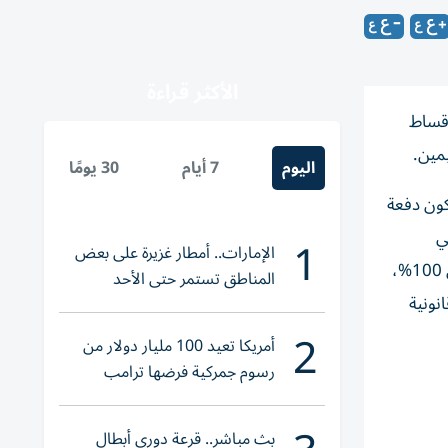
الأكثر قراءة
أقساط
مين.
اليوم
7 أيام
30 يومًا
كون دفعة
ي
1
الإمارات.. أمطار غزيرة على بعض
تفاصيل مالية وفنية قد لا تظهر في الإعلانات، بدءاً من تضخم الكلفة النهائية للمركبة إلى مستويات تتجاوز قيمتها الأصلية بأكثر من 100%،
المناطق تستمر حتى الأحد
نونية
2
أمريكا تعيد 100 مليار دولار من
رسوم جمركية فرضها ترامب
بث مباشر.. قرعة دوري أبطال