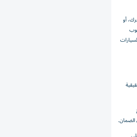
رك، أو
يوب
لسيارات
قيقية
 الضمان.
لى