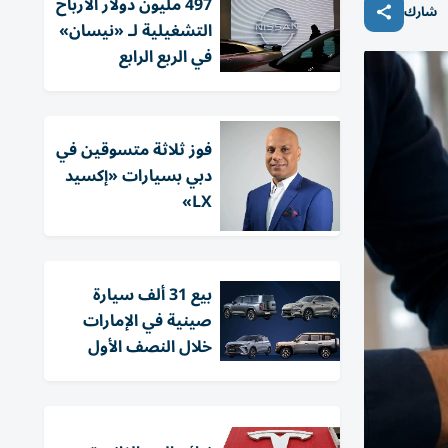
497 مليون دولار الأرباح
شارك
التشغيلية لـ «نيسان»
في الربع الرابع
فوز ثلاثة متسوقين في
دبي بسيارات «إكسيد
LX»
بيع 31 ألف سيارة
صينية في الإمارات
خلال النصف الأول