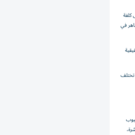
 كلفة
اهر في
يقية
 تختلف
عيوب
ّرة،