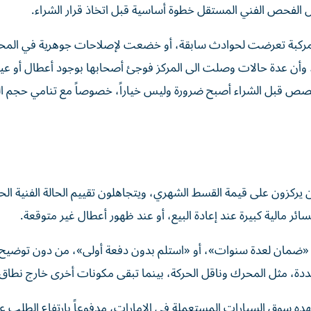
الفحص الفني المستقل خطوة أساسية قبل اتخاذ قرار الشراء.
 المركبة تعرضت لحوادث سابقة، أو خضعت لإصلاحات جوهرية في المح
ً، وأن عدة حالات وصلت الى المركز فوجئ أصحابها بوجود أعطال أو ع
تخصص قبل الشراء أصبح ضرورة وليس خياراً، خصوصاً مع تنامي حجم ا
ن يركزون على قيمة القسط الشهري، ويتجاهلون تقييم الحالة الفنية الح
ائر مالية كبيرة عند إعادة البيع، أو عند ظهور أعطال غير متوقعة.
 «ضمان لعدة سنوات»، أو «استلم بدون دفعة أولى»، من دون توضيح
حددة، مثل المحرك وناقل الحركة، بينما تبقى مكونات أخرى خارج نطاق
ده سوق السيارات المستعملة في الإمارات، مدفوعاً بارتفاع الطلب ع