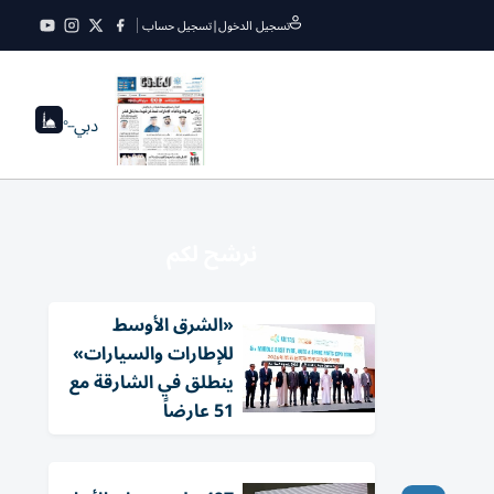
تسجيل الدخول
|
تسجيل حساب
دبي
--°
نرشح لكم
«الشرق الأوسط
للإطارات والسيارات»
ينطلق في الشارقة مع
51 عارضاً