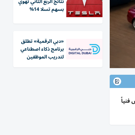
نتائج الربع الثاني تهوي
بسهم تسلا 14%
«دبي الرقمية» تطلق
برنامج ذكاء اصطناعي
لتدريب الموظفين
، افحص فنياً