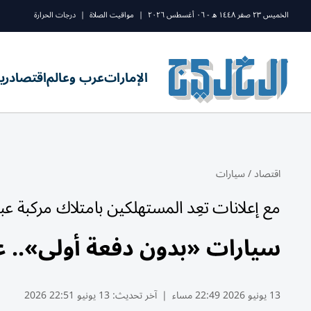
الخميس ٢٣ صفر ١٤٤٨ ه - ٠٦ أغسطس ٢٠٢٦
|
مواقيت الصلاة
|
درجات الحرارة
الإمارات
عرب وعالم
اقتصاد
ري
اقتصاد
/
سيارات
مع إعلانات تعِد المستهلكين بامتلاك مركبة 
سيارات «بدون دفعة أولى».. 
13 يونيو 2026 22:49 مساء
|
آخر تحديث:
13 يونيو 22:51 2026