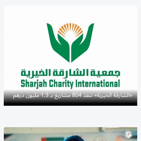
«الشارقة الخيرية» تنفذ 804 مشاريع بـ 1.3 مليون درهم