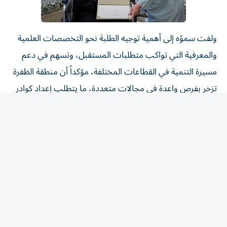
ولفت سموّه إلى أهمية توجيه الطلبة نحو التخصصات العلمية
والمعرفية التي تواكب متطلبات المستقبل، وتسهم في دعم
مسيرة التنمية في القطاعات المختلفة، مؤكداً أن منطقة الظفرة
تزخر بفرص واعدة في مجالات متعددة، ما يتطلب إعداد كوادر
وطنية مؤهلة تمتلك المعارف والمهارات اللازمة للإسهام في
مسيرة التطوير والازدهار.
وأعرب سموّه عن فخره واعتزازه بأوائل الثانوية العامة، مشيداً
بما بذلوه من جهود ومثابرة خلال مسيرتهم الدراسية، مؤكداً أن
تفوقهم يمثل نموذجاً مشرفاً يعكس طموح أبناء الإمارات
وحرصهم على تحقيق أعلى مستويات التميز.
وأشاد سموّه بالدور الكبير الذي تؤديه الأسر في دعم أبنائها