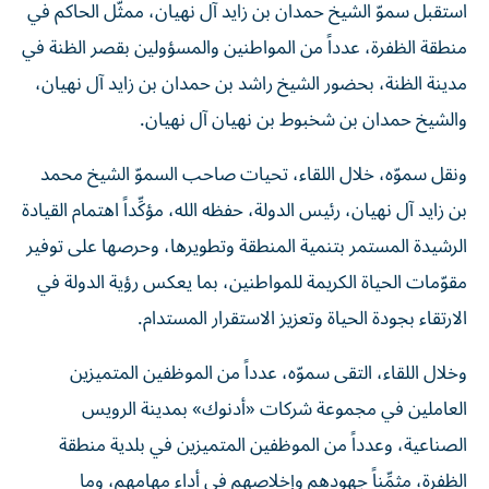
استقبل سموّ الشيخ حمدان بن زايد آل نهيان، ممثّل الحاكم في
منطقة الظفرة، عدداً من المواطنين والمسؤولين بقصر الظنة في
مدينة الظنة، بحضور الشيخ راشد بن حمدان بن زايد آل نهيان،
والشيخ حمدان بن شخبوط بن نهيان آل نهيان.
ونقل سموّه، خلال اللقاء، تحيات صاحب السموّ الشيخ محمد
بن زايد آل نهيان، رئيس الدولة، حفظه الله، مؤكِّداً اهتمام القيادة
الرشيدة المستمر بتنمية المنطقة وتطويرها، وحرصها على توفير
مقوّمات الحياة الكريمة للمواطنين، بما يعكس رؤية الدولة في
الارتقاء بجودة الحياة وتعزيز الاستقرار المستدام.
وخلال اللقاء، التقى سموّه، عدداً من الموظفين المتميزين
العاملين في مجموعة شركات «أدنوك» بمدينة الرويس
الصناعية، وعدداً من الموظفين المتميزين في بلدية منطقة
الظفرة، مثمِّناً جهودهم وإخلاصهم في أداء مهامهم، وما