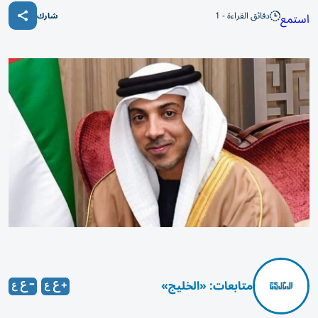
دقائق القراءة - 1
استمع
شارك
متابعات: «الخليج»