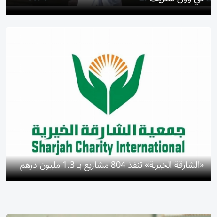
«الشارقة الخيرية» تنفذ 804 مشاريع بـ 1.3 مليون درهم