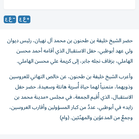
حضر الشيخ خليفة بن طحنون بن محمد آل نهيان، رئيس ديوان
ولي عهد أبوظبي، حفل الاستقبال الذي أقامه أحمد محسن
الهاملي، بزفاف نجله جابر، إلى كريمة علي محسن الهاملي.
وأعرب الشيخ خليفة بن طحنون، عن خالص التهاني للعروسين
وذويهما، متمنياً لهما حياة أُسرية هانئة وسعيدة. حضر حفل
الاستقبال، الذي أُقيم الجمعة، في مجلس «مدينة محمد بن
زايد» في أبوظبي، عددٌ من كبار المسؤولين وأقارب العروسين،
وجمعٌ من المدعوّين والمهنّئين. (وام)