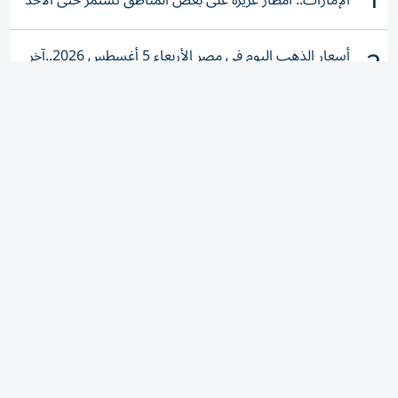
2
أسعار الذهب اليوم في مصر الأربعاء 5 أغسطس 2026..آخر
تحديث لعيار 21
3
«دفاع مدني دبي»: حريق دبي الجنوب ناتج عن حادث في
ورشة ولا إصابات
4
مقتل مؤثر مكسيكي بالرصاص خلال بث مباشر (فيديو)
5
صفقة العمر لنادي الشمال التركي ..جنون في طرابزون بسبب
محمد صلاح