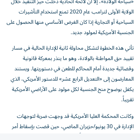
الولاية الأولى لترامب عام 2020 تمنع استخدام التأشيرات
السياحية أو التجارية إذا كان الغرض الأساسي منها الحصول على
الجنسية الأمريكية لمولود جديد.
تأتي هذه الخطوة لتشكل محاولة ثانية للإدارة الحالية في مسار
تقييد حق المواطنة بالولادة، وهو ما ينذر بمعركة قانونية
وقضائية جديدة أمام المحاكم للطعن في دستوريتها. ويستند
المعارضون إلى «التعديل الرابع عشر» للدستور الأمريكي، الذي
يكفل بوضوح منح الجنسية لكل مولود على الأراضي الأمريكية
تقريباً.
وكانت المحكمة العليا الأمريكية قد وجهت ضربة لتوجهات
الإدارة في 30 يونيو/حزيران الماضي، حين قضت بإسقاط أمر
تنفيذي سابق وأوسع نطاقاً وقعه ترامب يوم تنصيبه، والذي
كان يهدف لمنع منح الجنسية التلقائية لأبناء غير المواطنين،