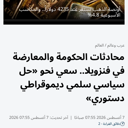
أونصة الذهب تستقر عند 4235 دولاراً.. والمكاسب
الأسبوعية 4.8%
عرب وعالم
/
العالم
محادثات الحكومة والمعارضة
في فنزويلا.. سعي نحو «حل
سياسي سلمي ديموقراطي
دستوري»
7 أغسطس 2026 07:55 صباحًا
|
آخر تحديث:
7 أغسطس 07:55 2026
دقائق القراءة - 2