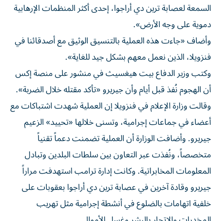
السمعة ⁠لعصابة ترين دي أراجوا، إحدى أكثر المنظمات الإرهابية
دموية على وجه الأرض».
وأضاف «جاءت هذه العملية بالتنسيق الوثيق مع أصدقائنا في
فنزويلا، الذين نعمل معهم بشكل جيد للغاية».
وكتب وزير الدفاع بيت هيغسيث في منشور ​على منصة إكس
أن الهجوم نُفذ قبل أيام ‌وأن جيريرو «تأكد مقتله خلال الضربة».
وقالت وزارة الإعلام في فنزويلا إن العملية شهدت اشتباكات مع
أعضاء في جماعات ⁠إجرامية، وتسنى خلالها «تحييد» الزعيم
جيريرو. وأضافت الوزارة أن العملية تضمنت دعماً تقنياً
متخصصاً، ونُفذت عبر التعاون بين سلطات البلدين ​وتبادل
‌المعلومات المخابراتية. وكانت إدارة ترامب استهدفت مراراً
جيريرو ‌وقادة آخرين في عصابة ترين دي أراجوا بعقوبات على
خلفية اتهامات بالضلوع في أنشطة إجرامية مثل تهريب
المخدرات والاتجار ‌بالبشر وغسل ‌الأموال.