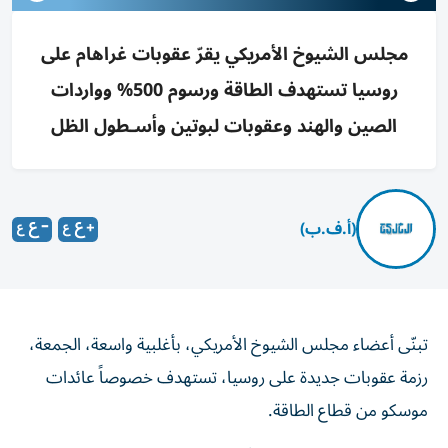
مجلس الشيوخ الأمريكي يقرّ عقوبات غراهام على
روسيا تستهدف الطاقة ورسوم 500% وواردات
الصين والهند وعقوبات لبوتين وأسـطول الظل
(أ.ف.ب)
تبنّى أعضاء مجلس الشيوخ الأمريكي، بأغلبية واسعة، الجمعة،
رزمة عقوبات جديدة على روسيا، تستهدف خصوصاً عائدات
موسكو من قطاع الطاقة.
وسُمّي مشروع القانون تيمناً بالسيناتور الجمهوري ليندسي