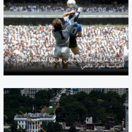
كرة «يد مارادونا» التاريخية في طريقها لتحطيم الأرقام
القياسية بمزاد عالمي