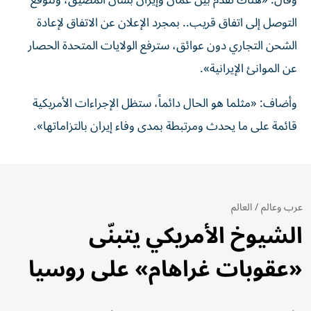
وقال: «هناك ‌تقدم بين عُمان وإيران بشأن المضيق، ⁠ونتوقع
التوصل إلى اتفاق قريب.. بمجرد الإعلان عن الاتفاق ​لإعادة
‌الشحن التجاري دون ‌عوائق، سترفع الولايات المتحدة الحصار
عن الموانئ الإيرانية».
وأضاف: «مثلما ‌هو ‌الحال دائماً، ⁠ستظل الإجراءات ‌الأمريكية
قائمة على ما يحدث ومرتبطة بمدى وفاء ⁠إيران ​بالتزاماتها».
عرب وعالم
/
العالم
الشيوخ الأمريكي يتبنّى
«عقوبات غراهام» على روسيا