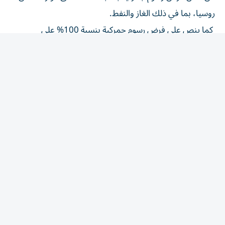
روسيا، بما في ذلك الغاز والنفط.
كما ينص على فرض رسوم جمركية بنسبة 100% على
المستوردين الخمسة الرئيسيين للغاز والنفط الروسيين، منهم
الصين والهند.
ويفرض النص أيضاً عقوبات جديدة على الرئيس فلاديمير
بوتين، وغيره من كبار المسؤولين الروس.
وللمرة الأولى، تستهدف الولايات المتحدة «أسطول الظل»
الروسي المكون من سفن تستخدمها موسكو للالتفاف على
العقوبات الغربية المفروضة عليها، منذ غزو أوكرانيا عام 2022.
وفي اليوم السابق لوفاته، أعلن غراهام إلى جانب أعضاء آخرين
في مجلس الشيوخ من الحزبين الجمهوري والديموقراطي،
تأمين موافقة البيت الأبيض على إقرار عقوبات جديدة
تستهدف المحروقات الروسية، وهي تدابير كان الرئيس دونالد
ترامب قد عرقلها سابقاً.