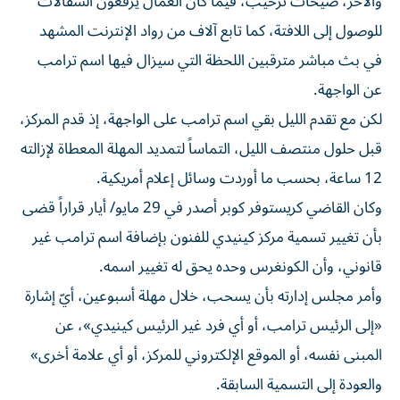
والآخر، صيحات ترحيب، فيما كان العمال يرفعون السقالات
للوصول إلى اللافتة، كما تابع آلاف من رواد الإنترنت المشهد
في بث مباشر مترقبين اللحظة التي سيزال فيها اسم ترامب
عن الواجهة.
لكن مع تقدم الليل بقي اسم ترامب على الواجهة، إذ قدم المركز،
قبل حلول منتصف الليل، التماساً لتمديد المهلة المعطاة لإزالته
12 ساعة، بحسب ما أوردت وسائل إعلام أمريكية.
وكان القاضي كريستوفر كوبر أصدر في 29 مايو/ أيار قراراً قضى
بأن تغيير تسمية مركز كينيدي للفنون بإضافة اسم ترامب غير
قانوني، وأن الكونغرس وحده يحق له تغيير اسمه.
وأمر مجلس إدارته بأن يسحب، خلال مهلة أسبوعين، أيّ إشارة
«إلى الرئيس ترامب، أو أي فرد غير الرئيس كينيدي»، عن
المبنى نفسه، أو الموقع الإلكتروني للمركز، أو أي علامة أخرى»
والعودة إلى التسمية السابقة.