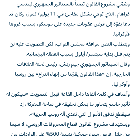
غراهام، الذي توفي بشكل مفاجئ في 11 يوليو/ تموز، وكان قد
دعا بقوّة إلى فرض عقوبات جديدة على موسكو، بسبب غزوها
لأوكرانيا.
ويتطلب النص موافقة مجلس النواب، لكن التصويت عليه لن
يتم قبل بداية سبتمبر/ أيلول بسبب العطلة البرلمانية.
وقال السيناتور الجمهوري جيم ريش، رئيس لجنة العلاقات
الخارجية، إن «هذا القانون يقرّبنا من إنهاء النزاع» بين روسيا
وأوكرانيا.
وأضاف في كلمة ألقاها داخل القاعة قبيل التصويت «سيكون له
تأثير حاسم يتجاوز ما يمكن تحقيقه في ساحة المعركة، إذ
سيقطع تدفق الأموال التي تغذي آلة روسيا الحربية».
ويستهدف مشروع القانون قطاع المحروقات الروسي، لا سيما
من خلال فرض رسوم جمركية بنسبة 500% على الواردات من