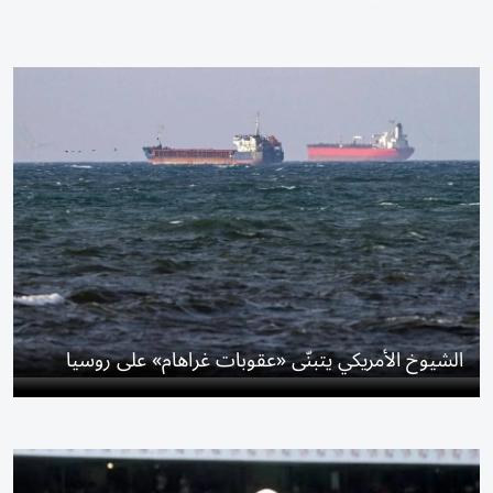
الشيوخ الأمريكي يتبنّى «عقوبات غراهام» على روسيا