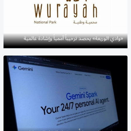
«وادي الوريعة» يحصد ترحيباً أممياً وإشادة عالمية