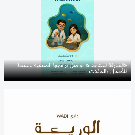
«الشارقة للمتاحف» تواصل برامجها الصيفية بأنشطة
للأطفال والعائلات