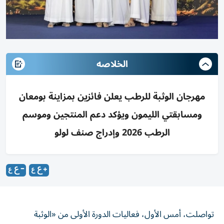
الخلاصه
مهرجان الوثبة للرطب يعلن فائزين بمزاينة بومعان
ومسابقتي الليمون ويؤكد دعم المنتجين وموسم
الرطب 2026 وإدراج صنف لولو
تواصلت، أمس الأول، فعاليات الدورة الأولى من «الوثبة
للرطب» في يومها الرابع، بإعلان نتائج مزاينة رطب بومعان،