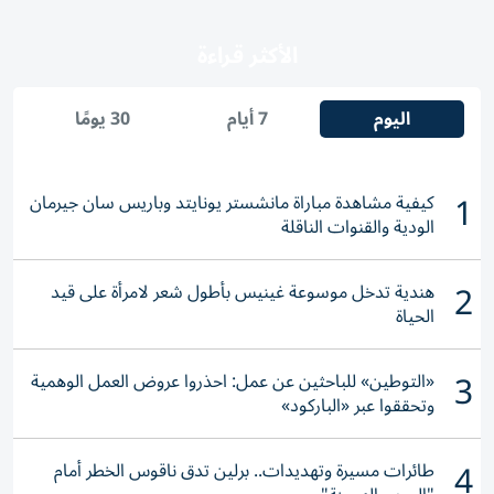
الأكثر قراءة
اليوم
7 أيام
30 يومًا
1
كيفية مشاهدة مباراة مانشستر يونايتد وباريس سان جيرمان
الودية والقنوات الناقلة
2
هندية تدخل موسوعة غينيس بأطول شعر لامرأة على قيد
الحياة
3
«التوطين» للباحثين عن عمل: احذروا عروض العمل الوهمية
وتحققوا عبر «الباركود»
4
طائرات مسيرة وتهديدات.. برلين تدق ناقوس الخطر أمام