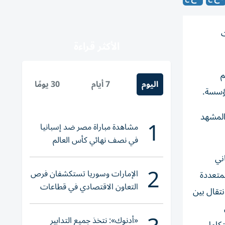
ت
الأكثر قراءة
م
اليوم
7 أيام
30 يومًا
ؤسسة.
والمشهد
1
مشاهدة مباراة مصر ضد إسبانيا
في نصف نهائي كأس العالم
لناشئات اليد 2026
ني
2
الإمارات وسوريا تستكشفان فرص
لمتعددة
التعاون الاقتصادي في قطاعات
نتقال بين
حيوية
«أدنوك»: نتخذ جميع التدابير