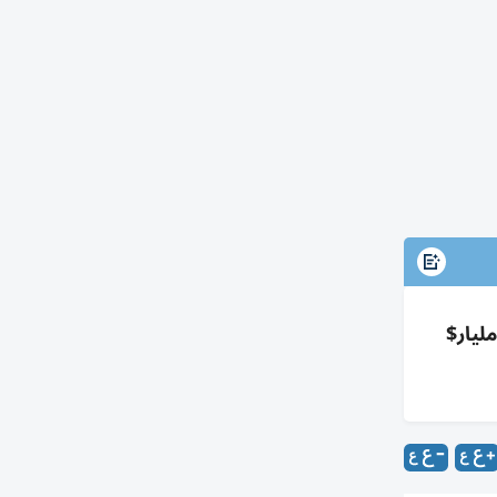
اقش ببريكس تعزيز التجارة والاستثمار وحماية الملاحة؛ تجارة الإمارات غير النفطية مع بريكس 312 مليار$