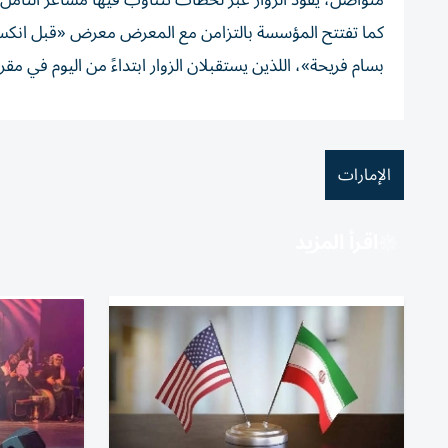
متواصل، يقود الزوار عبر لحظات تتناوب فيها مشاعر التأمل 
كما تفتتح المؤسسة بالتزامن مع المعرض معرض «قبل انك
بسام فريحة»، اللذين يستقبلان الزوار ابتداءً من اليوم في م
الإمارات
اقرأ المزيد