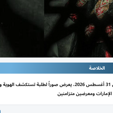
الخلاصة
افتتاح «رؤية أنفسنا» بالتعاون مع جامعة زايد حتى 31 أغسطس 2026، يعرض صوراً لطلبة تستكشف 
 الإمارات ومعرضين متزامنين