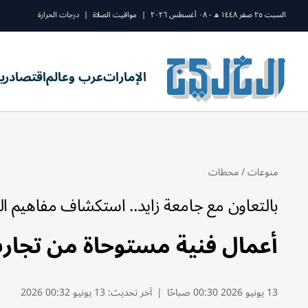
السبت ٢٥ صفر ١٤٤٨ ه - ٠٨ أغسطس ٢٠٢٦
|
مواقيت الصلاة
|
درجات الحرارة
الإمارات
عرب وعالم
اقتصاد
ري
منوعات
/
محطات
بالتعاون مع جامعة زايد.. استكشاف مفاهيم الهو
أعمال فنية مستوحاة من تجارب
13 يونيو 2026 00:30 صباحًا
|
آخر تحديث:
13 يونيو 00:32 2026