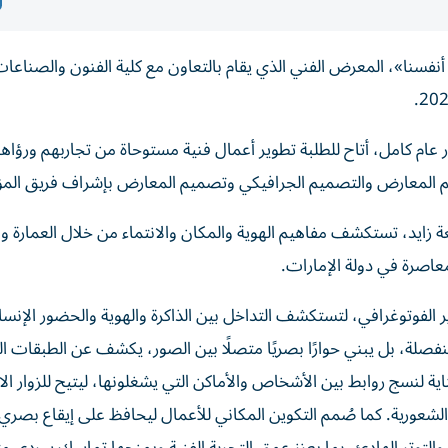
سنا»، المعرض الفني الذي يقام بالتعاون مع كلية الفنون والصناعا
 عام كامل، أتاح للطلبة تطوير أعمال فنية مستوحاة من تجاربهم ورؤاه
م المعارض والتصميم الجرافيكي وتصميم المعارض بإشراف فريق الم
عة زايد، تستكشف مفاهيم الهوية والمكان والانتماء من خلال العمارة 
عاصرة في دولة الإمارات.
 الفوتوغرافي، لتستكشف التداخل بين الذاكرة والهوية والحضور الإنسا
فصلة، بل يبني حوارًا بصريًا متصلًا بين الصور، يكشف عن الطبقات ا
اية لنسج روابط بين الأشخاص والأماكن التي يشغلونها، ليتيح للزوار الا
شعورية. كما صُمم التكوين المكاني للأعمال ليحافظ على إيقاع بصري