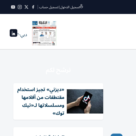
تسجيل الدخول
|
تسجيل حساب
دبي
--°
نرشح لكم
«ديزني» تجيز استخدام
مقتطفات من أفلامها
ومسلسلاتها لـ«تيك
توك»