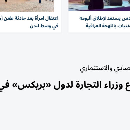
دس يستعد لإطلاق ألبومه
اعتقال امرأة بعد حادثة طعن أر
في وسط لندن
تصادي والاستثماري
 وزراء التجارة لدول «بريكس» في 