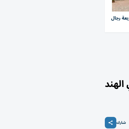
بعة رجال
الهند
شارك