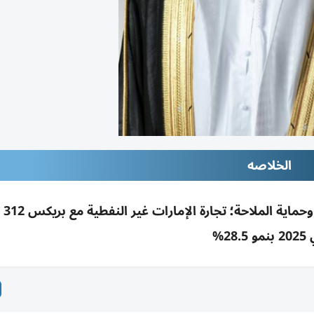
الخلاصه
الزيودي ين
و 28.5%