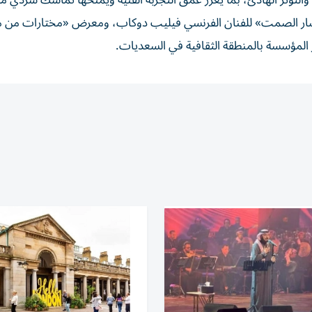
والتوتر الهادئ، بما يعزز عمق التجربة الفنية ويمنحها تماسك سردي م
سار الصمت» للفنان الفرنسي فيليب دوكاب، ومعرض «مختارات من 
قر المؤسسة بالمنطقة الثقافية في السعديات.