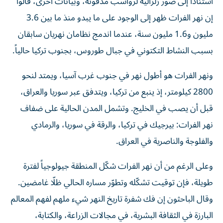
استناداً ​إلى صور زلزالية لرواسب مدفونة، وبيانات أخرى، قالوا
إن نهر الفرات ظهر إلى الوجود على ما يبدو منذ ما بين ‌3.6
مليون و1.6 مليون سنة، عندما اندمج نظامان ‌نهريان سابقان
بسبب النشاط التكتوني في جبال طوروس، بجنوب تركيا حالياً.
ونهر الفرات هو أطول نهر في جنوب غرب آسيا، ويمتد لنحو
2800 كيلومتر، إذ ينبع من تركيا، ويتدفق عبر سوريا والعراق،
قبل أن يصب في الخليج. وتشمل المدن الحالية على ضفاف
نهر الفرات: بيرجيك في تركيا، والرقة في سوريا، والرمادي
‌والفلوجة والناصرية في العراق.
وعلى الرغم من أن نهر الفرات شكّل المنطقة جيولوجياً لفترة
طويلة، فإن توقيت تشكّله وتطوّر مساره الحالي ظلّا غامضين.
وقال الباحثون إن فك شفرة تاريخ النهر شيء ملهم لفهم المعالم
البارزة في الثقافة البشرية، في مجالات الزراعة، والكتابة،