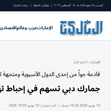
السبت ٢٥ صفر ١٤٤٨ ه - ٠٨ أغسطس ٢٠٢٦
|
مواقيت الصلاة
|
درجات الحرارة
الإمارات
عرب وعالم
اقتصاد
ري
الإمارات
/
أخبار الدار
قادمة جواً من إحدى الدول الآسيوية ومتجهة لد
جمارك دبي تسهم في إحباط تهريب 1.3 طن حبو
14 يونيو 2026 19:29 مساء
|
آخر تحديث:
14 يونيو 19:59 2026