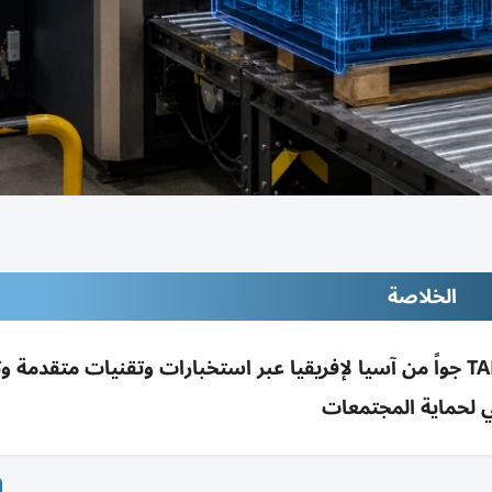
الخلاصة
جمارك دبي أحبطت تهريب 1.3 طن TAPENTADOL جواً من آسيا لإفريقيا عبر استخبارات وتقنيات متقدم
 لحماية المجتمعات