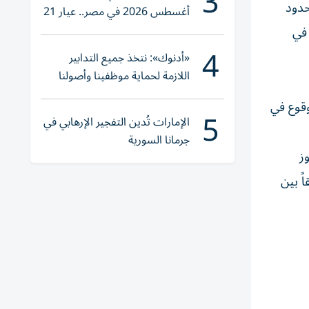
3
حدود
أغسطس 2026 في مصر.. عيار 21
يقترب من هذا الرقم
 في
4
«أدنوك»: نتخذ جميع التدابير
اللازمة لحماية موظفينا وأصولنا
وعملياتنا
وقوع في
5
الإمارات تُدين التفجير الإرهابي في
جرمانا السورية
ز
ً بين