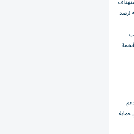
استهداف
ة لرصد
لب
أنظمة
دعم
ي حماية