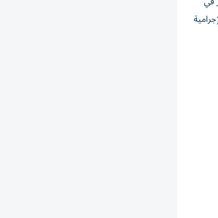
 في
جرامية