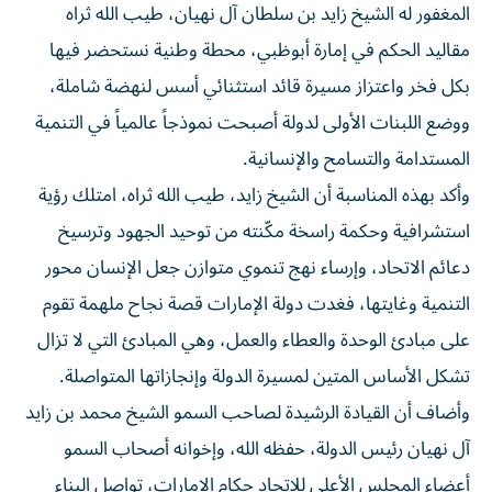
المغفور له الشيخ زايد بن سلطان آل نهيان، طيب الله ثراه
مقاليد الحكم في إمارة أبوظبي، محطة وطنية نستحضر فيها
بكل فخر واعتزاز مسيرة قائد استثنائي أسس لنهضة شاملة،
ووضع اللبنات الأولى لدولة أصبحت نموذجاً عالمياً في التنمية
المستدامة والتسامح والإنسانية.
وأكد بهذه المناسبة أن الشيخ زايد، طيب الله ثراه، امتلك رؤية
استشرافية وحكمة راسخة مكّنته من توحيد الجهود وترسيخ
دعائم الاتحاد، وإرساء نهج تنموي متوازن جعل الإنسان محور
التنمية وغايتها، فغدت دولة الإمارات قصة نجاح ملهمة تقوم
على مبادئ الوحدة والعطاء والعمل، وهي المبادئ التي لا تزال
تشكل الأساس المتين لمسيرة الدولة وإنجازاتها المتواصلة.
وأضاف أن القيادة الرشيدة لصاحب السمو الشيخ محمد بن زايد
آل نهيان رئيس الدولة، حفظه الله، وإخوانه أصحاب السمو
أعضاء المجلس الأعلى للاتحاد حكام الإمارات، تواصل البناء