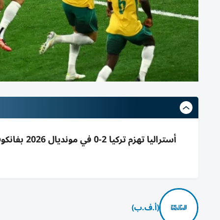
أستراليا ته
(أ.ف.ب)