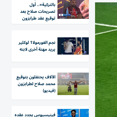
بالتركية».. أول
تصريحات صلاح بعد
توقيع عقد طرابزون
نجم الفورمولا1 لوكلير
يريد مهنة أخرى لابنه
الآلاف يحتفلون بتوقيع
محمد صلاح لطرابزون
(فيديو)
فينيسيوس يجدد عقده