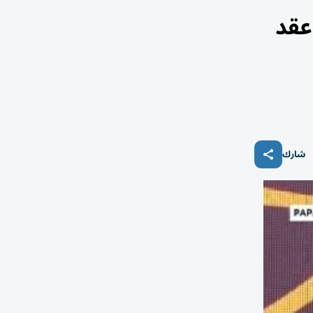
عقد
شارك