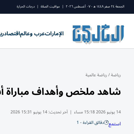
الجمعة ٢٤ صفر ١٤٤٨ ه - ٠٧ أغسطس ٢٠٢٦
|
مواقيت الصلاة
|
درجات الحرارة
الإمارات
عرب وعالم
اقتصاد
ري
رياضة
/
رياضة عالمية
شاهد ملخص وأهداف مباراة أستراليا وتركيا 
14 يونيو 2026 15:18 مساء
|
آخر تحديث:
14 يونيو 15:31 2026
دقائق القراءة - 1
استمع