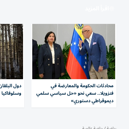
اقرأ المزيد
محادثات الحكومة والمعارضة في
دول البلقان
فنزويلا.. سعي نحو «حل سياسي سلمي
وسلوفاكيا 
ديموقراطي دستوري»
رياضة
/
رياضة عالمية