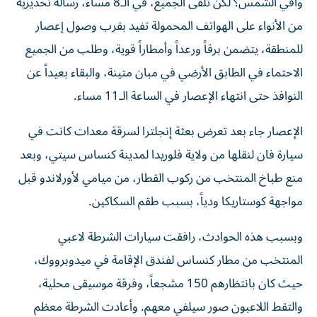
واقي الشمس؟ لكن تلقى الجميع، في الـ8 مساء، رسالة تحذيرية
من الأنواء على الهواتف المحمولة تفيد بقرب وصول إعصار
للمنطقة، يتضمن برقاً ورعداً وأمطاراً قوية، وطلب من الجميع
الاحتماء في الطابق الأرضي في مبان متينة، والبقاء بعيداً عن
النوافذ حتى انتهاء الإعصار في الساعة الـ11 مساء.
الإعصار جاء بعد تعرض بعثة إنجلترا لسرقة معدات كانت في
سيارة فان لنقلها من ولاية فلوريدا لمدينة كنساس سيتي، وبعد
منع طباخ المنتخب من ركوب القطار، من ميامي لأورلاندو قبل
مواجهة كوستاريكا ودياً، بسبب طقم السكاكين.
وبسبب هذه الحوادث، رافقت سيارات الشرطة لاعبي
المنتخب من مطار كنساس لفندق الإقامة في ميدوبرووك،
حيث كان بانتظارهم 150 مشجعاً، وفرقة موسيقى محلية،
والتقط اللاعبون صور سيلفي معهم. وأعادت الشرطة معظم