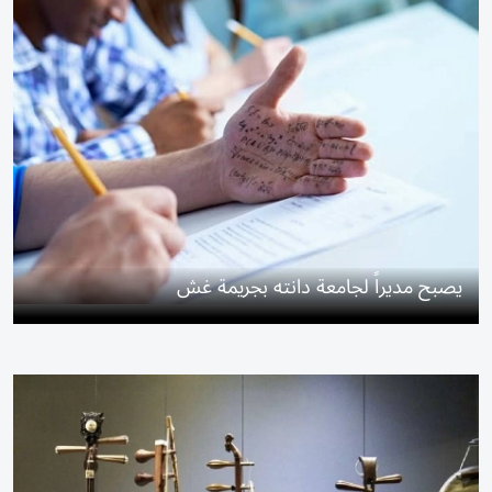
يصبح مديراً لجامعة دانته بجريمة غش