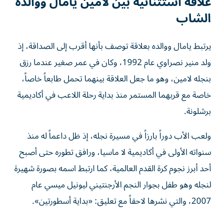
علاقة استثنائية بين لامين يامال ووالده
الشاب
يرتبط يامال ووالده بعلاقة توصف بأنها أقرب إلى الصداقة، إذ
ولد منير نصراوي عام 1992، وكان في عمر صغير عندما رزق
بنجله لامين، وهو ما جعل العلاقة بينهما تحمل طابعاً خاصاً،
خاصة مع قربهما المستمر منذ بداية رحلة اللاعب في أكاديمية
برشلونة.
ولعب الأب دوراً بارزاً في مسيرة نجله، إذ ظل داعماً له منذ
سنواته الأولى في أكاديمية لا ماسيا، ورافق تطوره حتى أصبح
أحد أبرز نجوم كرة القدم العالمية، كما ارتبط اسمه بصورة شهيرة
لنجله وهو طفل بجوار النجم الأرجنتيني ليونيل ميسي عام
2007، والتي نشرها لاحقاً مع تعليق: «بداية أسطورتين».