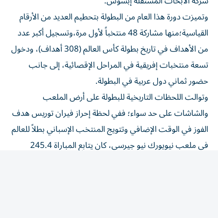
وتميزت دورة هذا العام من البطولة بتحطيم العديد من الأرقام
القياسية؛منها مشاركة 48 منتخباً لأول مرة،وتسجيل أكبر عدد
من الأهداف في تاريخ بطولة كأس العالم (308 أهداف)، ودخول
تسعة منتخبات إفريقية في المراحل الإقصائية، إلى جانب
حضور ثماني دول عربية في البطولة.
وتوالت اللحظات التاريخية للبطولة على أرض الملعب
والشاشات على حد سواء؛ ففي لحظة إحراز فيران توريس هدف
الفوز في الوقت الإضافي وتتويج المنتخب الإسباني بطلاً للعالم
في ملعب نيويورك نيو جيرسي، كان يتابع المباراة 245.4
مليون مشاهد في جميع أنحاء منطقة الشرق الأوسط وشمال
إفريقيا، وهو ما يعادل %68.6 من إجمالي عدد السكان البالغين
فيها.
وبالمثل، تابع 192.6 مليون مشاهد المباراة التي كادت فيها
مصر تُخرج منتخب الأرجنتين، بطل مونديال 2022، من