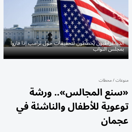
الديمقراطيون يخططون لتحقيقات حول ترامب إذا فازوا
بمجلس النواب
منوعات
/
محطات
«سنع المجالس».. ورشة
توعوية للأطفال والناشئة في
عجمان