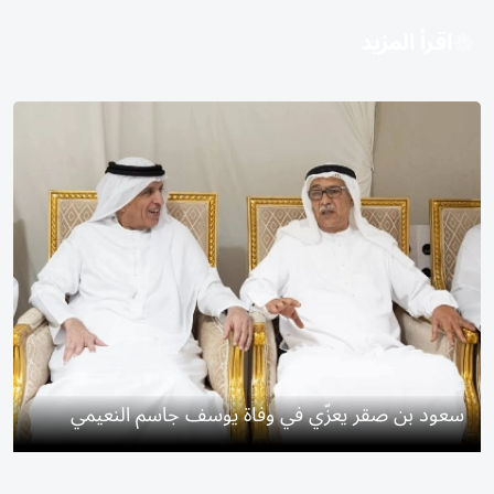
اقرأ المزيد
سعود بن صقر يعزّي في وفاة يوسف جاسم النعيمي