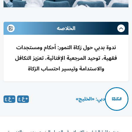
الخلاصه
ندوة بدبي حول زكاة التمور: أحكام ومستجدات
فقهية، توحيد المرجعية الإفتائية، تعزيز التكافل
والاستدامة وتيسير احتساب الزكاة
دبي: «الخليج»