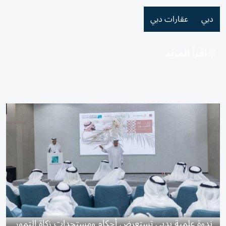
دبي
عقارات دبي
اقرأ المزيد
ندوة علمية بدبي تستعرض أحكام ومستجدات زكاة التمور