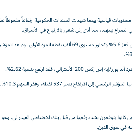
ى مستويات قياسية بينما شهدت السندات الحكومية ارتفاعاً ملحوظاً عق
ي الصراع بينهما، مما أدى إلى شعور بالارتياح في الأسواق.
وارتفع المؤشر نيكاي 5% ليغلق عند 69317.50 نقطة بعد أن قفز 5.6% وتجاوز مستوى 69 ألف ‌نقطة للمرة الأ
 الارتفاع بنحو 537 نقطة، ‌وقفز السهم 10.3%.
ين كانوا يتوقعون بشدة رفعها من قبل بنك الاحتياطي الفيدرالي، وهو م
كاسه في سوق الدين.