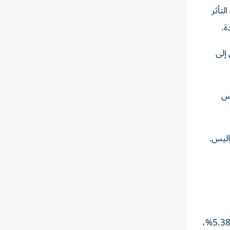
شديدة التأثر
 إلى
ائدة بمقدار 25 نقطة أساس
وشهدت أسواق آسيا والمحيط الهادئ ارتفاعاً الاثنين، حيث قاد مؤشر كوسبي الكوري الجنوبي المكاسب في المنطقة بارتفاع قدره 5.38%،