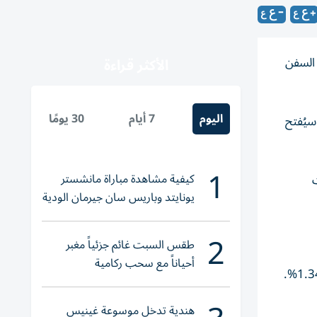
م السفن
الأكثر قراءة
اليوم
7 أيام
30 يومًا
سيُفتح
1
كيفية مشاهدة مباراة مانشستر
يونايتد وباريس سان جيرمان الودية
والقنوات الناقلة
2
طقس السبت غائم جزئياً مغبر
أحياناً مع سحب ركامية
ارتفعت الأسهم الأمريكية بشكل حاد، مع انطلاق أسبوع التداول المختصر بسبب العطلة، وأضاف مؤشر داو جونز الصناعي بنسبة 1.34%.
هندية تدخل موسوعة غينيس