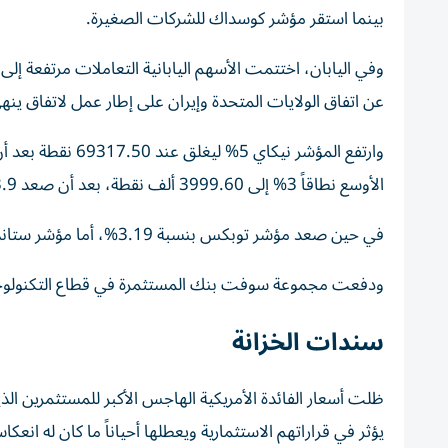
بينما استقر مؤشر كوسداك للشركات الصغيرة.
وفي اليابان، اختتمت الأسهم اليابانية التعاملات مرتفعة إل
عن اتفاق الولايات المتحدة وإيران على إطار عمل ‌لاتفاق ينه
الأوسع نطاقاً 3% إلى 3999.60 ألف نقطة، بعد أن صعد 3.9%.
في حين صعد مؤشر توبكس بنسبة 3.19%، أما مؤشر ستاندرد آند بورز/إيه ​​إس إكس 200 الأسترالي، فقد ارتفع بنسبة 2.62%.
ودفعت مجموعة سوفت بنك المستثمرة في قطاع التكنولوجيا المؤشر الرئيسي إلى
سندات الخزانة
ظلت أسعار الفائدة الأمريكية الهاجس الأكبر للمستثمرين الذ
يؤثر في قراراتهم الاستثمارية ويعطلها أحياناً ما كان له انع