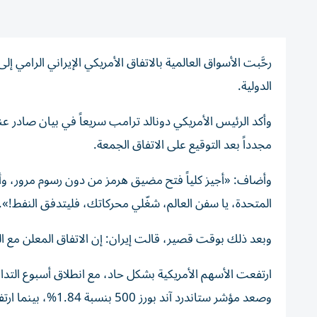
رحَّبت الأسواق العالمية بالاتفاق الأمريكي الإيراني الرامي إلى
الدولية.
وأكد الرئيس الأمريكي دونالد ترامب سريعاً في بيان صادر عنه
مجدداً بعد التوقيع على الاتفاق الجمعة.
وأضاف: «أجيز كلياً فتح مضيق هرمز من دون رسوم مرور، وأج
المتحدة، يا سفن العالم، شغّلي محركاتك، فليتدفق النفط!».
وبعد ذلك بوقت قصير، قالت إيران: إن الاتفاق المعلن مع ال
وصعد مؤشر ستاندرد آند بورز 500 بنسبة 1.84%، بينما ارتفع مؤشر ناسداك المركب بنسبة 2.87%.