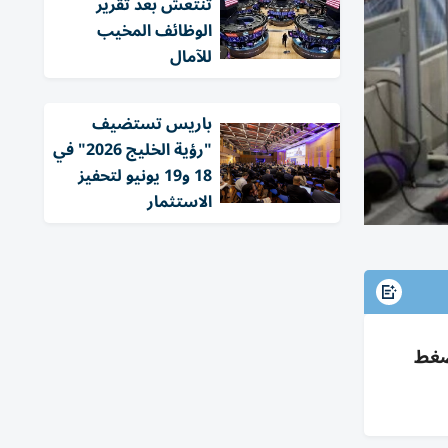
تنتعش بعد تقرير
الوظائف المخيب
للآمال
باريس تستضيف
"رؤية الخليج 2026" في
18 و19 يونيو لتحفيز
الاستثمار
ضغط