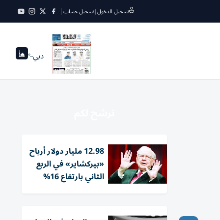
تسجيل الدخول
|
تسجيل حساب
دبي
--°
نرشح لكم
12.98 مليار دولار أرباح
«بيركشاير» في الربع
الثاني بارتفاع 16%