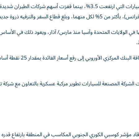
وحققت أغلبية القطاعات مكاسب، بقيادة أسهم شركات السيارات التي ارتفعت 3.5%، بينما قفزت أسهم شركات الطيران 
اع السفر والترفيه ذروة جديدة.
تها في الولايات المتحدة وآسيا منذ مارس/ آذار، ويعود ذلك في الأساس
.
ودفعت المخاوف بشأن التضخم الناتج عن صعود أسعار ​الطاقة البنك المركزي ‌الأوروبي إلى رفع أسعار الف