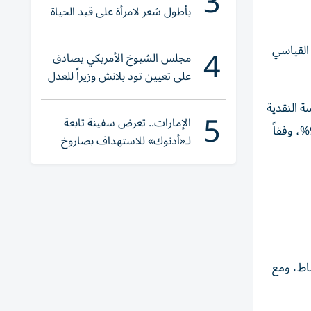
3
بأطول شعر لامرأة على قيد الحياة
4
 القياسي
مجلس الشيوخ الأمريكي يصادق
على تعيين تود بلانش وزيراً للعدل
ة النقدية
5
الإمارات.. تعرض سفينة تابعة
لمجلس الاحتياطي الفيدرالي، والذي تشير العقود الآجلة لصناديق الاحتياطي الفيدرالي إلى أن احتمالية انتهائه دون تغيير تتجاوز 98%، وفقاً
لـ«أدنوك» للاستهداف بصاروخ
أثناء عبورها «هرمز»
ذلك رقمه القياسي السابق الذي سجله في 27 فبراير/شباط، ومع