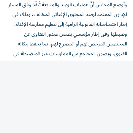
الإداري المعتمد لرصد المحتوى الإفتائي المخالف، وذلك في
إطار اختصاصاته القانونية الرامية إلى تنظيم ممارسة الإفتاء،
وضبطها وفق إطار مؤسسي يضمن صدور الفتاوى عن
المختصين المرخص لهم أو المصرح لهم، بما يحفظ مكانة
الفتوى، ويصون المجتمع من الممارسات غير المنضبطة في
هذا المجال.
وأكد المجلس أنَّه وجّه تنبيهات إلى الحسابات التي ثبتت
مخالفتها لأحكام القانون، داعياً القائمين عليها إلى المبادرة
بتصحيح أوضاعهم، والالتزام بالضوابط المنظمة لممارسة إصدار
الفتاوى، مشيراً إلى أنَّ القانون يحظر على كافة أفراد المجتمع
ممارسة الفتوى عبر مختلف المنصات الإعلامية، ووسائل
التواصل الاجتماعي، والمنصات الإلكترونية والرقمية، من دون
الحصول على ترخيص أو تصريح من المجلس أو الجهات