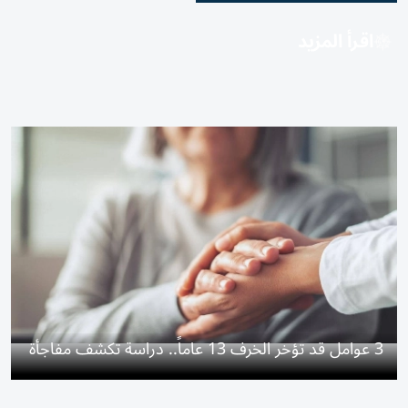
اقرأ المزيد
3 عوامل قد تؤخر الخرف 13 عاماً.. دراسة تكشف مفاجأة