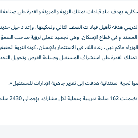
ن» بهدف بناء قيادات تمتلك الرؤية والمرونة والقدرة على صناعة الت
 تدريبي هدفه تأهيل قيادات الصف الثاني وتمكينها، وإعداد جيل جديد
ار المستدام في قطاع الإسكان. وهي تجسيد عملي لرؤية صاحب السموّ 
ء حاكم دبي، رعاه الله، في الاستثمار بالإنسان، كونه الثروة الحقيقي
ة تمتلك القدرة على استشراف المستقبل وصناعة الفرص وتحويل التحد
وقال «هي رحلة تحول متكاملة امتدت على مدار ستة أشهر، تضم