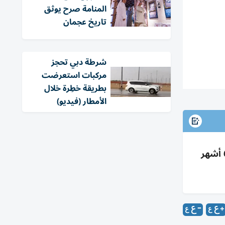
المنامة صرح يوثق
تاريخ عجمان
شرطة دبي تحجز
مركبات استعرضت
بطريقة خطِرة خلال
الأمطار (فيديو)
مؤسسة محمد بن راشد للإسكان تطلق مبادرة «روّاد الإسكان» لتأهيل 15 قائداً من الصف الثاني عبر برنامج 6 أشهر