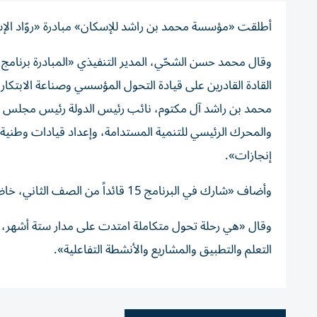
أطلقت «مؤسسة محمد بن راشد للإسكان» مبادرة «روّاد الإسكا
وقال محمد حسن الشحّي، المدير التنفيذي «المبادرة برنامج
القادة القادرين على قيادة التحول المؤسسي وصناعة الابتك
محمد بن راشد آل مكتوم، نائب رئيس الدولة رئيس مجلس الوزرا
والمحرك الرئيسي للتنمية المستدامة، وإعداد قيادات وطني
إنجازات».
وأضاف «شارك في البرنامج 15 قائداً من الصف الثاني، خاضوا تجربة استثنائية هدفت إلى تعزيز جاهزية الإدارات للمستقبل».
التعلم والتطبيق والمشاريع والأنشطة التفاعلية».