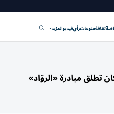
اضة
ثقافة
منوعات
رأي
فيديو
المزيد
تطلق مبادرة «الروّاد»