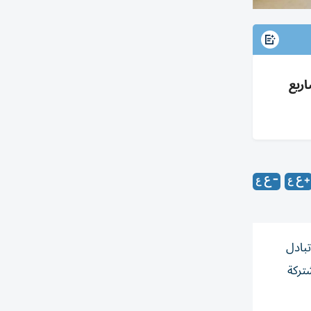
ريع
بادل
تركة