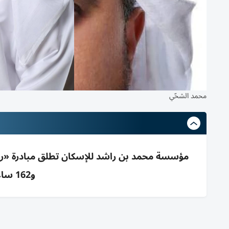
محمد الشحّي
و162 ساعة تدريبية للتغيير والابتكار