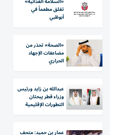
«السلامة الغذائية»
تغلق مطعماً في
أبوظبي
«الصحة» تحذر من
مضاعفات الإجهاد
الحراري
عبدالله بن زايد ورئيس
وزراء قطر يبحثان
التطورات الإقليمية
عمار بن حميد: متحف