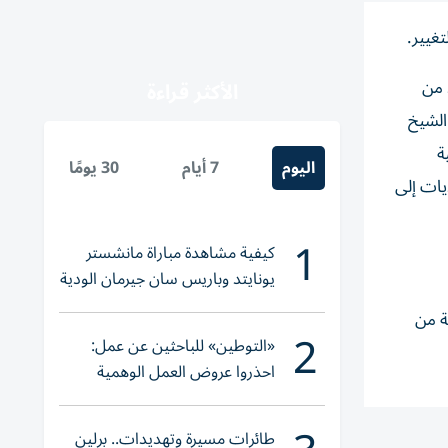
غيير.
 من
الأكثر قراءة
الشيخ
ة
اليوم
7 أيام
30 يومًا
يات إلى
1
كيفية مشاهدة مباراة مانشستر
يونايتد وباريس سان جيرمان الودية
والقنوات الناقلة
نت 162 ساعة تدريبية وعملية لكل مشارك، بإجمالي 2430 ساعة من
2
«التوطين» للباحثين عن عمل:
احذروا عروض العمل الوهمية
وتحققوا عبر «الباركود»
طائرات مسيرة وتهديدات.. برلين