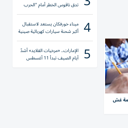
3
تدق ناقوس الخطر أمام "الحرب
الهجينة"
4
ميناء خورفكان يستعد لاستقبال
أكبر شحنة سيارات كهربائية صينية
5
الإمارات.. «مرخيات القلايد» أشدّ
أيام الصيف تبدأ 11 أغسطس
ريمة غش