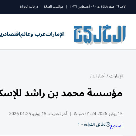
الأحد ٢٦ صفر ١٤٤٨ ه - ٠٩ أغسطس ٢٠٢٦
|
مواقيت الصلاة
|
درجات الحرارة
الإمارات
عرب وعالم
اقتصاد
ري
الإمارات
/
أخبار الدار
مؤسسة محمد بن راشد للإسكان 
15 يونيو 2026 01:24 صباحًا
|
آخر تحديث:
15 يونيو 01:25 2026
دقائق القراءة - 1
استمع