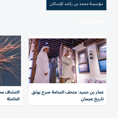
مؤسسة محمد بن راشد للإسكان
اقرأ المزيد
عمار بن حميد: متحف المنامة صرح يوثق
اكتشاف مخب
تاريخ عجمان
الخاملة