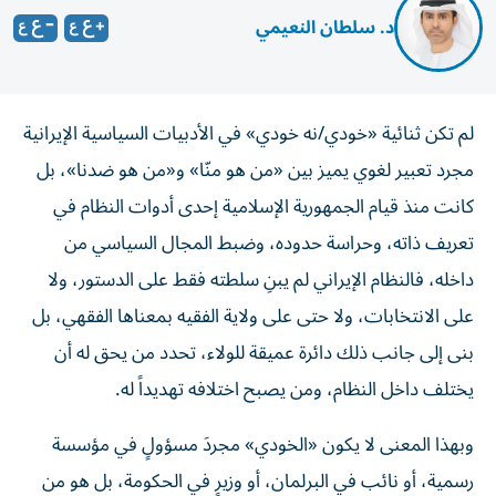
د. سلطان النعيمي
لم تكن ثنائية «خودي/نه خودي» في الأدبيات السياسية الإيرانية
مجرد تعبير لغوي يميز بين «من هو منّا» و«من هو ضدنا»، بل
كانت منذ قيام الجمهورية الإسلامية إحدى أدوات النظام في
تعريف ذاته، وحراسة حدوده، وضبط المجال السياسي من
داخله، فالنظام الإيراني لم يبنِ سلطته فقط على الدستور، ولا
على الانتخابات، ولا حتى على ولاية الفقيه بمعناها الفقهي، بل
بنى إلى جانب ذلك دائرة عميقة للولاء، تحدد من يحق له أن
يختلف داخل النظام، ومن يصبح اختلافه تهديداً له.
وبهذا المعنى لا يكون «الخودي» مجردَ مسؤولٍ في مؤسسة
رسمية، أو نائب في البرلمان، أو وزيرٍ في الحكومة، بل هو من