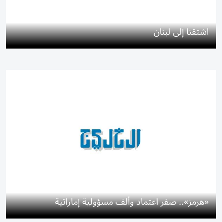
اشتقنا إلى لبنان
«هرمز».. صفر اعتماد وألف مسؤولية إماراتية