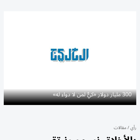
300 مليار دولار «كيٌّ لمن لا دواء له»
رأي
/
مقالات