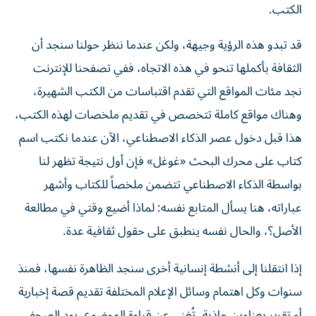
قد تبدو هذه الرؤية وجيهة، ولكن عندما ننظر حولنا سنجد أن
الثقافة بأكملها تنحو في هذه الاتجاه، ففي تصفحنا للإنترنت
نجد مئات المواقع التي تقدم اقتباسات من الكتب الشهيرة،
وهناك مواقع كاملة تتخصص في تقديم ملخصات لهذه الكتب،
هذا قبل دخول عصر الذكاء الاصطناعي، الآن عندما نكتب اسم
كتاب على محرك البحث «غوغل» فإن أول نتيجة تظهر لنا
بواسطة الذكاء الاصطناعي تتضمن ملخصاً للكتاب وأشهر
عباراته، هنا يسأل المتابع نفسه: لماذا أضيع وقتي في مطالعة
الأصل؟، والحال نفسه ينطبق على حقول ثقافية عدة.
إذا انتقلنا إلى أنشطة إنسانية أخرى سنجد الظاهرة نفسها، فمنذ
سنوات وكل اهتمام وسائل الإعلام المختلفة تقديم قصة إخبارية
أو تقرير بعناوين جاذبة، تُغني عن قراءة الموضوع، يود الصحفي