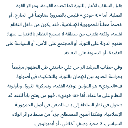
يقبل السقف الأعلى للثورة كما تحدده القيادة، ومراكز القوة
الصلبة. أما «نه خودي» فليس بالضرورة معارضاً في الخارج، أو
خصماً معلناً للجمهورية الإسلامية، فقد يكون من داخل النظام
نفسه، ولكنه يقترب من منطقة لا يسمح النظام بالاقتراب منها:
تقديم الدولة على الثورة، أو المجتمع على الأمن، أو السياسة على
العقيدة، أو التسوية على التعبئة.
وفي خطاب المرشد الراحل علي خامنئي ظل المفهوم مرتبطاً
بحراسة الحدود بين الإيمان بالثورة، والتشكيك في أصولها،
ف«الخودي» هو المؤمن بولاية الفقيه، وبمركزية الثورة، وبأولوية
النظام على ما عداه. أمّا «نه خودي»، فهو من يفتح باباً للنقد قد
يتحول في نظر السلطة إلى باب للطعن في أصل الجمهورية
الإسلامية، وهكذا أصبح المصطلح جزءاً من ضبط دوائر الولاء
السياسي، لا مجردَ وصفٍ أخلاقي، أو أيديولوجي.