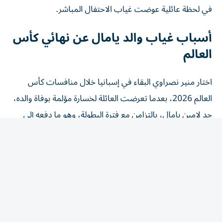
أسباب غياب والد يامال عن نهائي كأس
العالم
اختار منير نصراوي البقاء في إسبانيا خلال منافسات كأس
العالم 2026، بعدما تعرضت العائلة لخسارة مؤلمة بوفاة والده،
جد لامين يامال، بالتزامن مع فترة البطولة، وهو ما دفعه إلى
البقاء بجانب أفراد أسرته ومساندتهم خلال هذه المرحلة
الصعبة.
كما كشف والد اللاعب الشاب في وقت سابق عن معاناته من
مرض الصرع، موضحاً أنه يحتاج إلى تناول الأدوية بشكل يومي،
وأن الضغوط الكبيرة والانفعالات القوية والسفر لمسافات طويلة
قد تزيد من احتمالية تعرضه لنوبات، لذلك فضل عدم خوض