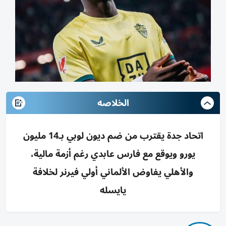
الخلاصه
اتحاد جدة يقترب من ضم ديون لوبي بـ14 مليون
يورو ويوقع مع فارس عابدي رغم أزمة مالية،
والأهلي يفاوض الألماني أولي فيرنر لخلافة
يايسله