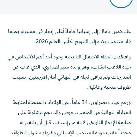
عاد لامين يامال إلى إسبانيا حاملاً أغلى إنجاز في مسيرته بعدما
قاد منتخب بلاده إلى التتويج بكأس العالم 2026.
وافتقدت لحظة الاحتفال التاريخية وجود أحد أهم الأشخاص في
حياة اللاعب الشاب، وهو والده منير نصراوي، الذي غاب عن
المدرجات ولم يرافق نجله في النهائي أمام الأرجنتين، بسبب
ظروف صحية وعائلية.
ورغم غياب نصراوي، 34 عاماً، عن الولايات المتحدة لمتابعة
المباراة النهائية من الملعب، حرص والد نجم برشلونة على
متابعة الإنجاز التاريخي لابنه من إسبانيا، قبل أن يلتقي به
مجدداً عقب عودة المنتخب الإسباني وانتهاء مشوار البطولة،
في لحظة عائلية عوضت غياب الاحتفال المباشر.