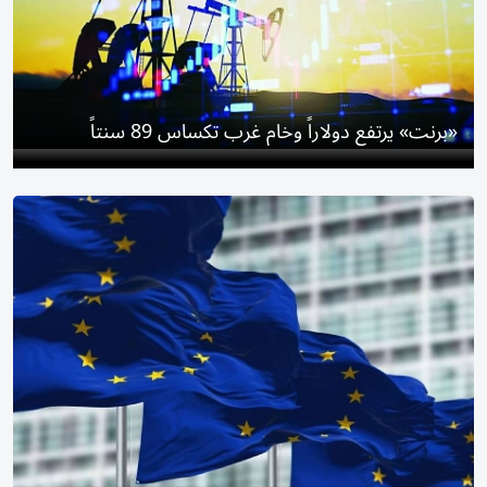
«برنت» يرتفع دولاراً وخام ​غرب تكساس 89 سنتاً