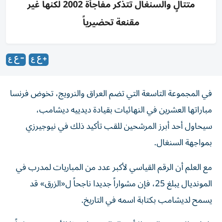
متتالٍ والسنغال تتذكر مفاجأة 2002 لكنها غير
مقنعة تحضيرياً
في المجموعة التاسعة التي تضم العراق والنرويج، تخوض فرنسا
مباراتها العشرين في النهائيات بقيادة ديدييه ديشامب،
سيحاول أحد أبرز المرشحين للقب تأكيد ذلك في نيوجيرزي
بمواجهة السنغال.
مع العلم أن الرقم القياسي لأكبر عدد من المباريات لمدرب في
المونديال يبلغ 25، فإن مشواراً جديدا ناجحاً ل«الزرق» قد
يسمح لديشامب بكتابة اسمه في التاريخ.