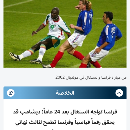
من مباراة فرنسا والسنغال في مونديال 2002
الخلاصة
فرنسا تواجه السنغال بعد 24 عاماً؛ ديشامب قد
يحقق رقماً قياسياً وفرنسا تطمح لثالث نهائي