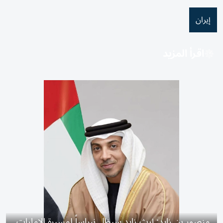
إيران
اقرأ المزيد
منصور بن زايد: إرث زايد سيظل نبراساً لمسيرة الإمارات