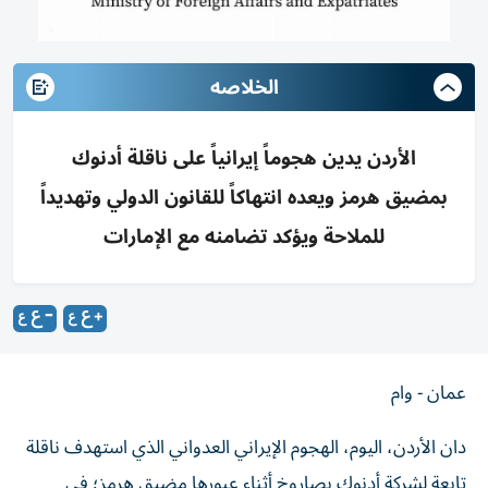
الخلاصه
الأردن يدين هجوماً إيرانياً على ناقلة أدنوك
بمضيق هرمز ويعده انتهاكاً للقانون الدولي وتهديداً
للملاحة ويؤكد تضامنه مع الإمارات
عمان - وام
دان الأردن، اليوم، الهجوم الإيراني العدواني الذي استهدف ناقلة
تابعة لشركة أدنوك بصاروخ أثناء عبورها مضيق هرمز؛ في