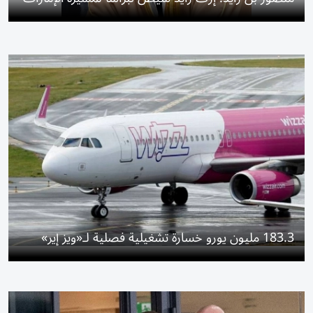
183.3 مليون يورو خسارة تشغيلية فصلية لـ«ويز إير»