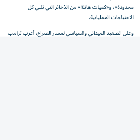
محدودة»، و«كميات هائلة» من الذخائر التي تلبي كل
الاحتياجات العملياتية.
وعلى الصعيد الميداني والسياسي لمسار الصراع، أعرب ترامب
عن ثقته الكبيرة بحسم المعركة، مؤكداً: «أعتقد أن الحرب مع
إيران ستنتهي قريباً جداً».
وأضاف مشدداً على تداعيات الضغط العسكري والاستنزاف:
«لا أعتقد أن إيران قادرة على الصمود لفترة أطول». في السياق،
كشفت «القناة 14» العبرية،أمس الجمعة، عن تقديرات لدى
المنظومة العسكرية في إسرائيل تشير إلى أن ترامب في طريقه
لإبرام اتفاق مع إيران.
ونقلت القناة عن اللواء (احتياط) عوزي ديان نائب رئيس الأركان
ورئيس مجلس الأمن القومي الأسبق في إسرائيل قوله «نحن