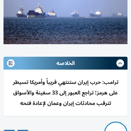
الخلاصه
ترامب: حرب إيران ستنتهي قريباً وأمريكا تسيطر
على هرمز؛ تراجع العبور إلى 33 سفينة والأسواق
تترقب محادثات إيران وعمان لإعادة فتحه