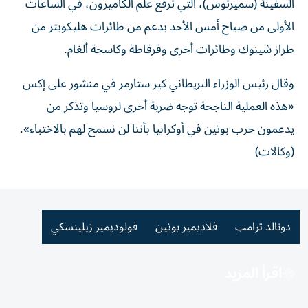
السفينة (سميرتوس)، ‌التي ترفع علم الكاميرون، في الساعات
الأولى من صباح أمس الأحد بدعم من طائرات هليكوبتر من
طراز شينوك وطائرات أخرى وفرقاطة وكاسحة ألغام.
وقال رئيس الوزراء البريطاني كير ستارمر في منشور على إكس
«هذه العملية الناجحة توجه ضربة أخرى لروسيا وتذكر من
يدعمون حرب بوتين في أوكرانيا ​بأننا لن نسمح لهم بالاختباء».
(وكالات)
دونالد ترامب
فلاديمير بوتين
فولوديمير زيلينسكي
اقرأ المزيد