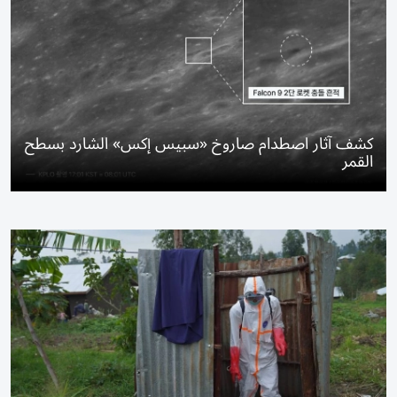
كشف آثار اصطدام صاروخ «سبيس إكس» الشارد بسطح
القمر