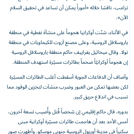
ترامب، ناقشا خلاله «أموراً يمكن أن تساعد في تحقيق السلام
الآن».
في الأثناء، شنّت أوكرانيا هجوماً على منشأة نفطية في منطقة
ياروسلافل الروسية، وعلى مصنع آزوت للكيماويات في منطقة
تولا. وقال ميخائيل يفراييف حاكم ‌منطقة ياروسلافل الروسية
إن هجوماً أوكرانيّاً ضخماً بطائرات مسيّرة استهدف المنطقة.
وأضاف أن الدفاعات الجوية أسقطت أغلب الطائرات المسيّرة
لكن بعضها تمكن من العبور وضرب منشآت لتخزين الوقود مما
تسبب في اندلاع حريق كبير.
بدوره، قال حاكم إقليمي ​إن شخصاً قُتل وأُصيب ‌تسعة آخرون،
أمس الأحد بعد أن ‌هاجمت طائرات مسيّرة أوكرانية مبنى
سكنياً في مدينة أوريول الروسية جنوبي موسكو. وأظهرت صور