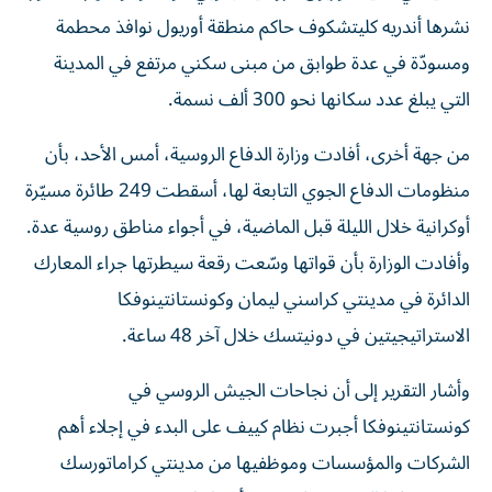
​نشرها أندريه كليتشكوف ‌حاكم منطقة أوريول نوافذ محطمة
ومسودّة في عدة طوابق من مبنى ​سكني ‌مرتفع ‌في المدينة
التي يبلغ عدد سكانها نحو ‌300 ‌ألف نسمة.
من جهة أخرى، أفادت وزارة الدفاع الروسية، أمس الأحد، بأن
منظومات الدفاع الجوي التابعة لها، أسقطت 249 طائرة مسيّرة
أوكرانية خلال الليلة قبل الماضية، في أجواء مناطق روسية عدة.
وأفادت الوزارة بأن قواتها وسّعت رقعة سيطرتها جراء المعارك
الدائرة في مدينتي كراسني ليمان وكونستانتينوفكا
الاستراتيجيتين في دونيتسك خلال آخر 48 ساعة.
وأشار التقرير إلى أن نجاحات الجيش الروسي في
كونستانتينوفكا أجبرت نظام كييف على البدء في إجلاء أهم
الشركات والمؤسسات وموظفيها من مدينتي كراماتورسك