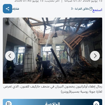
15 يونيو 2026 01:37 صباحًا
|
آخر تحديث:
15 يونيو 01:45 2026
دقائق القراءة - 3
استمع
شارك
صورة نشرتها وزارة الدفاع البريطانية، تظهر الكتيبة 42 من قوات الكوماندوز
رجال إطفاء أوكرانيون يخمدون النيران في متحف خاركيف للفنون، الذي تعرض
لغارة جوية روسية بمسيرة(رويترز)
وهي تعترض السفينة «سي إم آر سميرتوس»في القناة الإنجليزية (أ ف ب)
الخلاصة