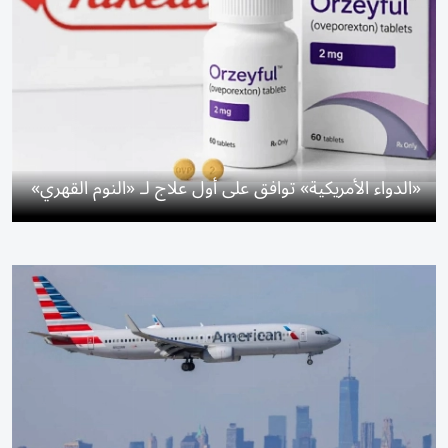
«الدواء الأمريكية» توافق على أول علاج لـ «النوم القهري»