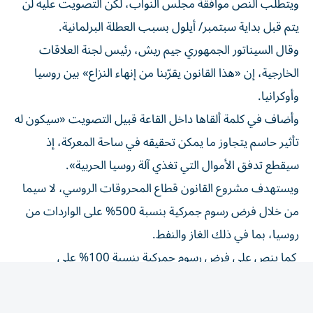
يتم قبل بداية سبتمبر/ أيلول بسبب العطلة البرلمانية.
وقال السيناتور الجمهوري جيم ريش، رئيس لجنة العلاقات
الخارجية، إن «هذا القانون يقرّبنا من إنهاء النزاع» بين روسيا
وأوكرانيا.
وأضاف في كلمة ألقاها داخل القاعة قبيل التصويت «سيكون له
تأثير حاسم يتجاوز ما يمكن تحقيقه في ساحة المعركة، إذ
سيقطع تدفق الأموال التي تغذي آلة روسيا الحربية».
ويستهدف مشروع القانون قطاع المحروقات الروسي، لا سيما
من خلال فرض رسوم جمركية بنسبة 500% على الواردات من
روسيا، بما في ذلك الغاز والنفط.
كما ينص على فرض رسوم جمركية بنسبة 100% على
المستوردين الخمسة الرئيسيين للغاز والنفط الروسيين، منهم
الصين والهند.