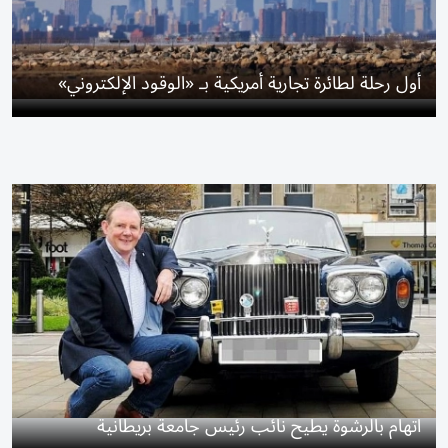
أول رحلة لطائرة تجارية أمريكية بـ «الوقود الإلكتروني»
اتهام بالرشوة يطيح نائب رئيس جامعة بريطانية