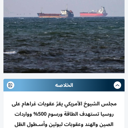
الخلاصه
مجلس الشيوخ الأمريكي يقرّ عقوبات غراهام على
روسيا تستهدف الطاقة ورسوم 500% وواردات
الصين والهند وعقوبات لبوتين وأسـطول الظل