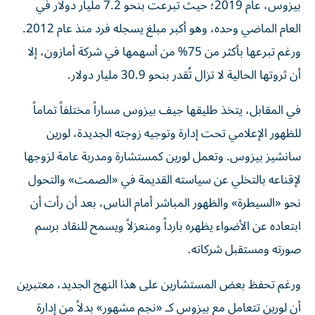
بيزوس، عام 2019؛ حيث تبرعت بنحو 7.2 مليار دولار في
العام الماضي وحده، وهو أكبر مبلغ يسجله فرد منذ عام 2012.
ورغم تبرعها بأكثر من 75% من أسهمها في شركة أمازون، إلا
أن ثروتها الحالية لا تزال تُقدر بنحو 30.9 مليار دولار.
في المقابل، يتخذ طليقها جيف بيزوس مساراً مختلفاً تماماً
للظهور الإعلامي تحت إدارة وتوجيه زوجته الجديدة، لورين
سانشيز بيزوس. وتعمل لورين كمستشارة ومدربة عامة لزوجها
لإقناعه بالتخلي عن سياسته القديمة في «الصمت» والتحول
نحو «السيطرة» والظهور المباشر أمام الناس، بعد أن رأت أن
ابتعاده عن الأضواء يظهره بارداً ومنعزلاً ويسمح للنقاد برسم
صورته ومستقبل شركاته.
ورغم تحفظ بعض المستشارين على هذا النهج الجديد، معتبرين
أن لورين تتعامل مع بيزوس كـ «نجم مشهور» بدلاً من إدارة