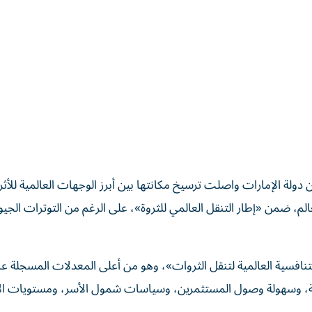
قرير شركة «هينلي» عن هجرة الثروات الخاصة 2026، أن دولة الإمارات واصلت ترسيخ مكانتها بين أبرز الوجهات العالمية للأث
عالم، ضمن «إطار التنقل العالمي للثروة»، على الرغم من التوترات الجي
 سجلت 85.3 نقطة في مؤشر «التنافسية العالمية لتنقل الثروات»، وهو من أعلى المعدلات المسجلة عا
ية، وسهولة وصول المستثمرين، وسياسات شمول الأسر، ومستويات ال