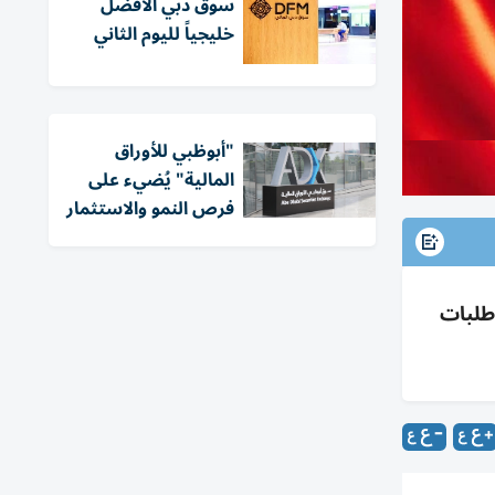
سوق دبي الأفضل
خليجياً لليوم الثاني
"أبوظبي للأوراق
المالية" يُضيء على
فرص النمو والاستثمار
زيد طلبات