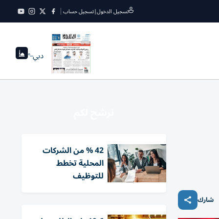
تسجيل الدخول
|
تسجيل حساب
دبي
--°
نرشح لكم
42 % من الشركات
المحلية تخطط
للتوظيف
شارك