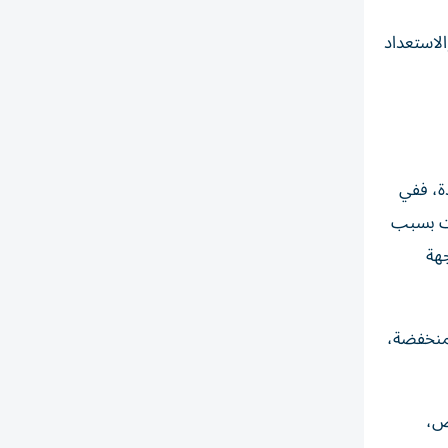
الاستعداد
 جانب الولايات المتحدة، ففي
ات بسبب
جهة
لمنخفضة،
رص،