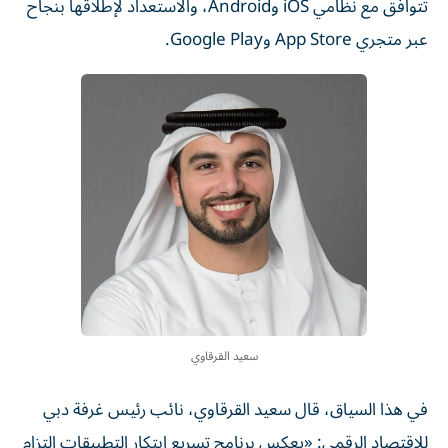
تتوافق مع نظامي iOS وAndroid، والاستعداد لإطلاقها بنجاح
عبر متجري App Store وGoogle Play.
سعيد القرقاوي
في هذا السياق، قال سعيد القرقاوي، نائب رئيس غرفة دبي
للاقتصاد الرقمي: «يعكس برنامج تسريع ابتكار التطبيقات التزام