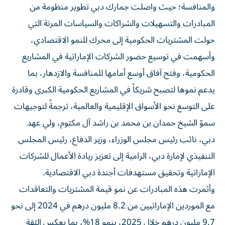
والمنافسة؛ حيث واصلت جمارك دبي تطوير منظومة من
المبادرات والتسهيلات والشراكات والسياسات المرنة التي
حولت المشتريات الحكومية إلى محرك للنمو الاقتصادي،
وأسهمت في توسيع حضور الشركات الإماراتية في المشاريع
الحكومية، وفتح آفاق أوسع أمامها للمنافسة والازدهار، بما
يدعم نموها لتصبح شريكاً في المشاريع الحكومية الكبرى وقادرة
على التوسع نحو الأسواق الإقليمية والعالمية، ترجمةً لتوجيهات
سموّ الشيخ حمدان بن محمد بن راشد آل مكتوم، ولي عهد
دبي، نائب رئيس مجلس الوزراء، وزير الدفاع، رئيس المجلس
التنفيذي لإمارة دبي، الرامية إلى تعزيز ريادة الأعمال للشركات
الإماراتية وتحقيق مستهدفات أجندة دبي الاقتصادية.
وأثمرت هذه المبادرات عن نمو قيمة المشتريات والتعاقدات
مع الموردين الإماراتيين من 8.2 مليون درهم في 2024 إلى نحو
9.7 مليون درهم خلال 2025، بنمو 18%، بما يعكس الثقة