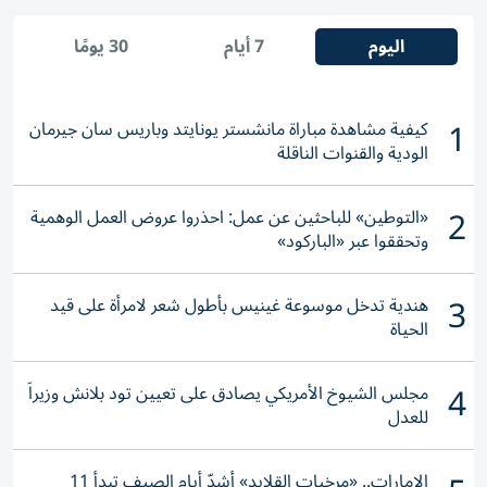
اليوم
7 أيام
30 يومًا
1
كيفية مشاهدة مباراة مانشستر يونايتد وباريس سان جيرمان
الودية والقنوات الناقلة
2
«التوطين» للباحثين عن عمل: احذروا عروض العمل الوهمية
وتحققوا عبر «الباركود»
3
هندية تدخل موسوعة غينيس بأطول شعر لامرأة على قيد
الحياة
4
مجلس الشيوخ الأمريكي يصادق على تعيين تود بلانش وزيراً
للعدل
الإمارات.. «مرخيات القلايد» أشدّ أيام الصيف تبدأ 11