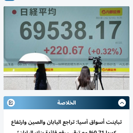
الخلاصة
تباينت أسواق آسيا: تراجع اليابان والصين وارتفاع
كوريا 0.71% مع ترقب رفع فائدة بنك اليابان؛