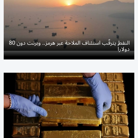
النفط يترقّب استئناف الملاحة عبر هرمز.. وبرنت دون 80
دولاراً