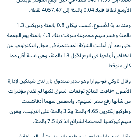
بالمئة إلى 64911.99 نقطة في حين ارتفع المؤشر توبكس
الأوسع نطاقا قليلا ‌0.04 بالمئة إلى 4057.47 نقطة.
ومنذ بداية الأسبوع، كسب نيكاي 0.8 بالمئة ⁠وتوبكس 1.3
بالمئة وخسر سهم مجموعة سوفت بنك 4.3 بالمئة يوم الجمعة
حتى بعد أن أعلنت الشركة المستثمرة في مجال التكنولوجيا عن
انخفاض أرباحها في الربع الأول 18 بالمئة، وهي نسبة أقل مما
كان متوقعا.
وقال ناوكي فوجيوارا ​وهو مدير صندوق بارز لدى شينكين لإدارة
الأصول «فاقت النتائج ‌توقعات السوق لكنها لم تقدم مؤشرات
من شأنها رفع سعر السهم». وانخفض سهما أدفانتست
وطوكيو إلكترون 4.65 بالمئة و3.2 بالمئة على ⁠الترتيب، وهوى
سهم كيوكسيا المصنعة لشرائح الذاكرة 7.5 بالمئة.
وقال فوجيوارا «تراجعت مخاوف السوق بشأن المبالغة في