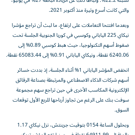
نسبته 22.2%. وتباطأ ذلك عن الزيادة البالغة 27% في يونيو،
والتي كانت أسرع وتيرة منذ أكتوبر 2021.
وبعدما افتتحا التعاملات على ارتفاع، ما لبث أن تراجع مؤشرا
نيكاي 225 الياباني وكوسبي في كوريا الجنوبية الجلسة تحت
ضغوط أسهم التكنولوجيا، حيث هبط كوسبي 0.89% إلى
6240.06 نقطة، ونيكاي الياباني 0.91% إلى 65083.44 نقطة.
انخفض المؤشر الياباني 1% أثناء الجلسة، إذ بددت خسائر
أسهم شركات الذكاء الاصطناعي ‌والمرتبطة بصناعة الرقائق
الإلكترونية المكاسب الأخرى في حين تراجع ​سهم مجموعة
⁠سوفت بنك على الرغم من تجاوز ‌أرباحها للربع الأول توقعات
‌السوق.
وبحلول الساعة 0154 بتوقيت جرينتش، نزل نيكاي 1.17