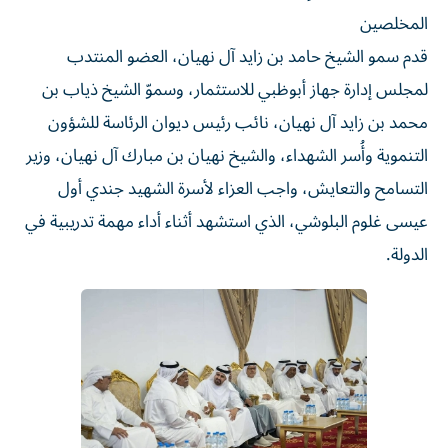
المخلصين
قدم سمو الشيخ حامد بن زايد آل نهيان، العضو المنتدب
لمجلس إدارة جهاز أبوظبي للاستثمار، وسموّ الشيخ ذياب بن
محمد بن زايد آل نهيان، نائب رئيس ديوان الرئاسة للشؤون
التنموية وأُسر الشهداء، والشيخ نهيان بن مبارك آل نهيان، وزير
التسامح والتعايش، واجب العزاء لأسرة الشهيد جندي أول
عيسى غلوم البلوشي، الذي استشهد أثناء أداء مهمة تدريبية في
الدولة.