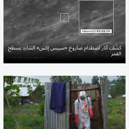
كشف آثار اصطدام صاروخ «سبيس إكس» الشارد بسطح
القمر