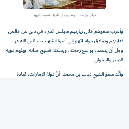
ذياب بن محمد يقدِّم واجب العزاء لأسرة الشهيد
‏وأعرب سموهم خلال زيارتهم مجلس العزاء في دبي عن خالص
تعازيهم وصادق مواساتهم إلى أسرة الشهيد، سائلين الله عز
وجل أن يتغمده بواسع رحمته، ويسكنه فسيح جناته، ويلهم ذويه
الصبر والسلوان.
وأكَّد سموّ الشيخ ذياب بن محمد، أنَّ دولة الإمارات، قيادة
وشعباً، تعتز بأبناء الوطن المخلصين الذين قدَّموا أرواحهم
الغالية فداءً للوطن، ليسطِّروا أسمى معاني التضحية والوفاء في
سبيل وطنهم وصون مكتسباته، لتبقى رايته عالية خفّاقة في
سماء المجد.