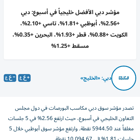
مؤشر دبي الأفضل خليجياً في أسبوع: دبي
+2.56%، أبوظبي +1.81%، تاسي +2.10%،
الكويت +0.88%، قطر +1.93%، البحرين +0.35%،
مسقط +1.25%
دبي: «الخليج»
تصدر مؤشر سوق دبي مكاسب البورصات في دول مجلس
التعاون الخليجي في أسبوع، حيث ارتفع 2.56% في 5 جلسات
مغلقاً عند 5944.50 نقطة. وارتفع مؤشر سوق أبوظبي خلال 5
جلسات 1.81% إلى 10,094.67 نقطة.