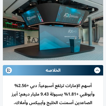
الخلاصه
أسهم الإمارات ترتفع أسبوعياً: دبي +2.56%
وأبوظبي +1.81% بسيولة 9.43 مليار درهم؛ أبرز
الصاعدين أسمنت الخليج وآيبيكس وأملاك،