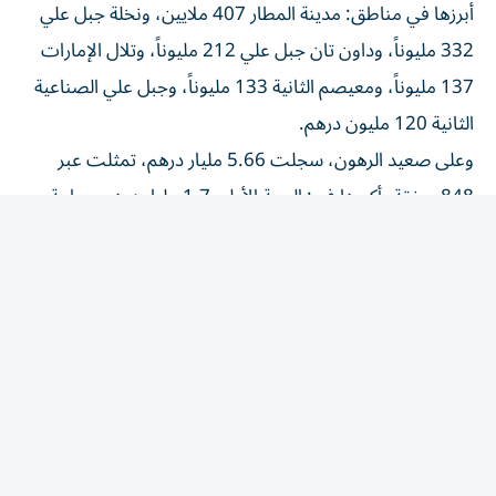
332 مليوناً، وداون تان جبل علي 212 مليوناً، وتلال الإمارات
137 مليوناً، ومعيصم الثانية 133 مليوناً، وجبل علي الصناعية
الثانية 120 مليون درهم.
وعلى صعيد الرهون، سجلت 5.66 مليار درهم، تمثلت عبر
848 صفقة، أكبرها في: الروية الأولى 1.7 مليار درهم، وواحة
السيليكون 1.32 مليار، والخليج التجاري 112 مليوناً.
وبلغت الهبات 1.52 مليار درهم لـ178 معاملة، أكبرها: مدينة
دبي الطبية المرحلة الأولى 347 مليوناً، ودبي مارينا 255 مليوناً،
ونخلة جميرا 100 مليون درهم.
وعلى صعيد التداولات اليومية الجمعة، بلغت التصرفات 1.3
مليار درهم، نتجت عبر 646 صفقة، توزعت على: المبيعات
بـ789 مليوناً جراء 436 صفقة، ورهون بـ310 ملايين درهم عبر
168 صفقة، وهبات 223 مليوناً لـ42 معاملة.