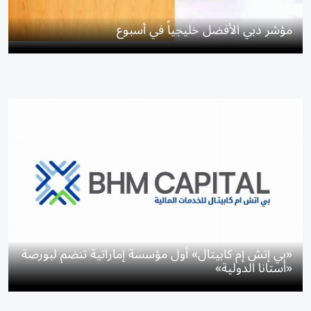
مؤشر دبي الأفضل خليجياً في أسبوع
«بي إتش إم كابيتال» أول مؤسسة إماراتية تنضم لبورصة
«أستانا الدولية»