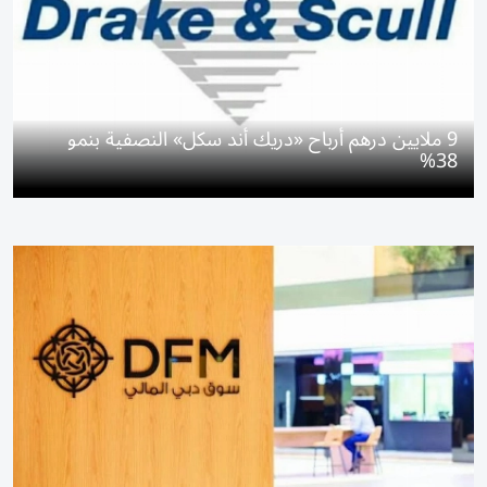
9 ملايين درهم أرباح «دريك أند سكل» النصفية بنمو
38%