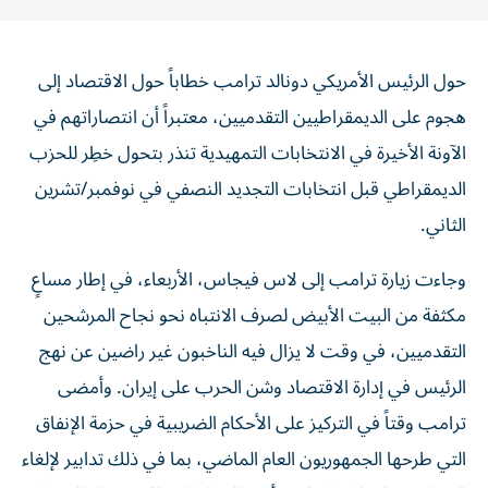
حول الرئيس الأمريكي دونالد ترامب خطاباً حول الاقتصاد إلى
هجوم على الديمقراطيين التقدميين، معتبراً أن انتصاراتهم في
الآونة الأخيرة في الانتخابات التمهيدية تنذر بتحول خطِر للحزب
‌الديمقراطي قبل انتخابات التجديد النصفي في نوفمبر/تشرين
الثاني.
وجاءت زيارة ترامب إلى لاس فيجاس، الأربعاء، في ​إطار مساعٍ
مكثفة من البيت الأبيض لصرف الانتباه نحو نجاح المرشحين
التقدميين، في ‌وقت لا يزال فيه الناخبون غير ‌راضين عن نهج
الرئيس في إدارة الاقتصاد وشن الحرب على إيران. وأمضى
ترامب وقتاً في التركيز على الأحكام الضريبية في حزمة الإنفاق
التي طرحها الجمهوريون العام الماضي، بما في ذلك تدابير لإلغاء
الضرائب ‌على الإكراميات وأجور العمل الإضافي ودخل الضمان