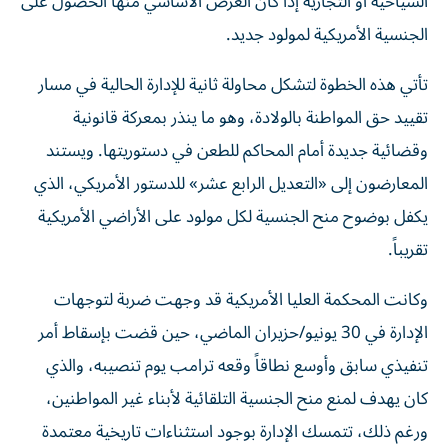
السياحية أو التجارية إذا كان الغرض الأساسي منها الحصول على
الجنسية الأمريكية لمولود جديد.
تأتي هذه الخطوة لتشكل محاولة ثانية للإدارة الحالية في مسار
تقييد حق المواطنة بالولادة، وهو ما ينذر بمعركة قانونية
وقضائية جديدة أمام المحاكم للطعن في دستوريتها. ويستند
المعارضون إلى «التعديل الرابع عشر» للدستور الأمريكي، الذي
يكفل بوضوح منح الجنسية لكل مولود على الأراضي الأمريكية
تقريباً.
وكانت المحكمة العليا الأمريكية قد وجهت ضربة لتوجهات
الإدارة في 30 يونيو/حزيران الماضي، حين قضت بإسقاط أمر
تنفيذي سابق وأوسع نطاقاً وقعه ترامب يوم تنصيبه، والذي
كان يهدف لمنع منح الجنسية التلقائية لأبناء غير المواطنين،
ورغم ذلك، تتمسك الإدارة بوجود استثناءات تاريخية معتمدة