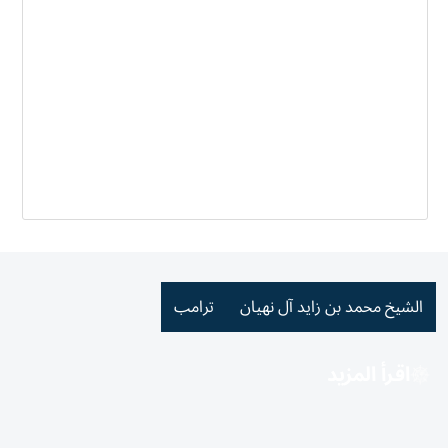
الشيخ محمد بن زايد آل نهيان
ترامب
اقرأ المزيد