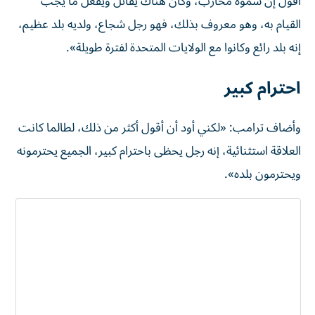
أقول إن سموه محارب، وكان هناك يقاتل ويفعل ما يجب
القيام به، وهو معروف بذلك، فهو رجل شجاع، ولديه بلد عظيم،
إنه بلد رائع وكانوا مع الولايات المتحدة لفترة طويلة».
احترام كبير
وأضاف ترامب: «لكني أود أن أقول أكثر من ذلك، لطالما كانت
العلاقة استثنائية، إنه رجل يحظى باحترام كبير، الجميع يحترمونه
ويحترمون بلده».