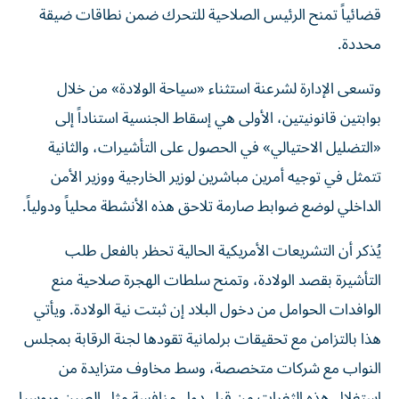
قضائياً تمنح الرئيس الصلاحية للتحرك ضمن نطاقات ضيقة
محددة.
وتسعى الإدارة لشرعنة استثناء «سياحة الولادة» من خلال
بوابتين قانونيتين، الأولى هي إسقاط الجنسية استناداً إلى
«التضليل الاحتيالي» في الحصول على التأشيرات، والثانية
تتمثل في توجيه أمرين مباشرين لوزير الخارجية ووزير الأمن
الداخلي لوضع ضوابط صارمة تلاحق هذه الأنشطة محلياً ودولياً.
يُذكر أن التشريعات الأمريكية الحالية تحظر بالفعل طلب
التأشيرة بقصد الولادة، وتمنح سلطات الهجرة صلاحية منع
الوافدات الحوامل من دخول البلاد إن ثبتت نية الولادة. ويأتي
هذا بالتزامن مع تحقيقات برلمانية تقودها لجنة الرقابة بمجلس
النواب مع شركات متخصصة، وسط مخاوف متزايدة من
استغلال هذه الثغرات من قِبل دول منافسة مثل الصين وروسيا