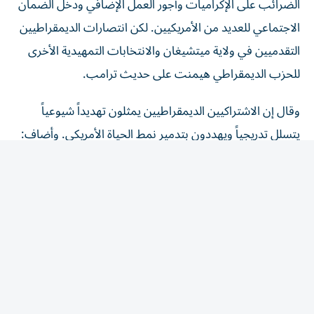
الاجتماعي للعديد من الأمريكيين. لكن انتصارات الديمقراطيين
التقدميين في ولاية ميتشيغان والانتخابات التمهيدية الأخرى
للحزب الديمقراطي هيمنت على حديث ترامب.
وقال إن الاشتراكيين الديمقراطيين يمثلون تهديداً شيوعياً
يتسلل تدريجياً ويهددون بتدمير نمط الحياة الأمريكي. وأضاف:
«أعتقد أنه التهديد الأكبر». ولا يُعرّف أي من المرشحين
الديمقراطيين الفائزين في ميتشيغان نفسه بأنه اشتراكي
ديمقراطي، لكن بعض المرشحين التقدميين الذين حققوا
انتصارات في الانتخابات التمهيدية السابقة يفعلون ذلك.
وفي ظل تراجع شعبيته في استطلاعات الرأي، اشتكى ترامب
من عدم حصوله على التقدير المناسب لسياساته.
وقال: «لا أحصل ‌على تقدير لأي شيء».