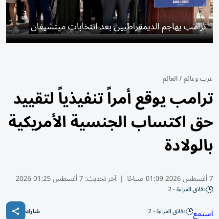
ترامب يهاجم الديمقراطيين بعد انتخابات ميتشيغان
عرب وعالم
/
العالم
ترامب يوقع أمراً تنفيذياً لتقييد
حق اكتساب الجنسية الأمريكية
بالولادة
7 أغسطس 2026 01:09 صباحًا
|
آخر تحديث:
7 أغسطس 01:25 2026
دقائق القراءة - 2
دقائق القراءة - 2
استمع
شارك