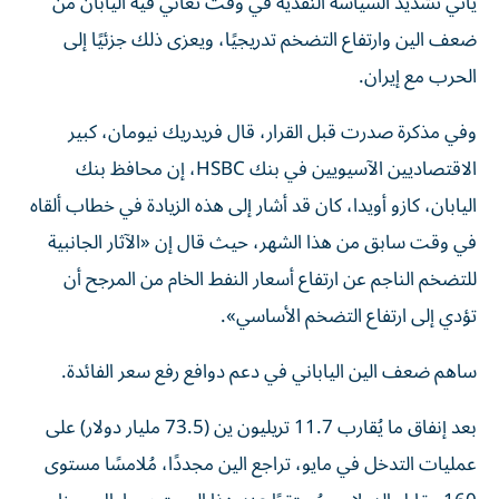
يأتي تشديد السياسة النقدية في وقت تعاني فيه اليابان من
ضعف الين وارتفاع التضخم تدريجيًا، ويعزى ذلك جزئيًا إلى
الحرب مع إيران.
وفي مذكرة صدرت قبل القرار، قال فريدريك نيومان، كبير
الاقتصاديين الآسيويين في بنك HSBC، إن محافظ بنك
اليابان، كازو أويدا، كان قد أشار إلى هذه الزيادة في خطاب ألقاه
في وقت سابق من هذا الشهر، حيث قال إن «الآثار الجانبية
للتضخم الناجم عن ارتفاع أسعار النفط الخام من المرجح أن
تؤدي إلى ارتفاع التضخم الأساسي».
ساهم ضعف الين الياباني في دعم دوافع رفع سعر الفائدة.
بعد إنفاق ما يُقارب 11.7 تريليون ين (73.5 مليار دولار) على
عمليات التدخل في مايو، تراجع الين مجددًا، مُلامسًا مستوى