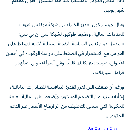
160 مقابل الدولار، ومُستقرًا عند هذا المستوى طوال معظم
شهر يونيو.
وقال جيسبر كول، مدير الخبراء في شركة مونكس غروب
للخدمات المالية، ومقرها طوكيو، لشبكة سي إن بي سي:
«التدخل دون تغيير السياسة النقدية المحلية يُشبه الضغط على
الفرامل مع الاستمرار في الضغط على دواسة الوقود - في أحسن
الأحوال، سيستمتع ركابك قليلًا، وفي أسوأ الأحوال، ستُهدر
فرامل سيارتك».
ورغم أن ضعف الين يُعزز القدرة التنافسية للصادرات اليابانية،
إلا أنه سيزيد من التضخم المستورد ويُضغط على المالية العامة
للحكومة التي تسعى للتخفيف من أثر ارتفاع الأسعار عبر الدعم
الحكومي.