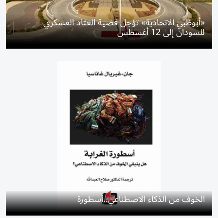
«أبوظبي الاتحادية» تؤجل قضية العتاد العسكري
للسودان إلى 12 أغسطس
الخوف من الذكاء الاصطناعي..أسطورة