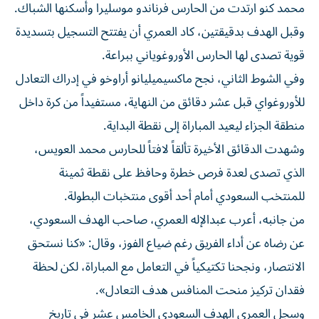
محمد كنو ارتدت من الحارس فرناندو موسليرا وأسكنها الشباك.
وقبل الهدف بدقيقتين، كاد العمري أن يفتتح التسجيل بتسديدة
قوية تصدى لها الحارس الأوروغوياني ببراعة.
وفي الشوط الثاني، نجح ماكسيميليانو أراوخو في إدراك التعادل
للأوروغواي قبل عشر دقائق من النهاية، مستفيداً من كرة داخل
منطقة الجزاء ليعيد المباراة إلى نقطة البداية.
وشهدت الدقائق الأخيرة تألقاً لافتاً للحارس محمد العويس،
الذي تصدى لعدة فرص خطرة وحافظ على نقطة ثمينة
للمنتخب السعودي أمام أحد أقوى منتخبات البطولة.
من جانبه، أعرب عبدالإله العمري، صاحب الهدف السعودي،
عن رضاه عن أداء الفريق رغم ضياع الفوز، وقال: «كنا نستحق
الانتصار، ونجحنا تكتيكياً في التعامل مع المباراة، لكن لحظة
فقدان تركيز منحت المنافس هدف التعادل».
وسجل العمري الهدف السعودي الخامس عشر في تاريخ