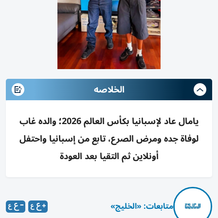
الخلاصه
يامال عاد لإسبانيا بكأس العالم 2026؛ والده غاب
لوفاة جده ومرض الصرع، تابع من إسبانيا واحتفل
أونلاين ثم التقيا بعد العودة
متابعات: «الخليج»