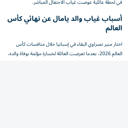
أسباب غياب والد يامال عن نهائي كأس
العالم
اختار منير نصراوي البقاء في إسبانيا خلال منافسات كأس
العالم 2026، بعدما تعرضت العائلة لخسارة مؤلمة بوفاة والده،
جد لامين يامال، بالتزامن مع فترة البطولة، وهو ما دفعه إلى
البقاء بجانب أفراد أسرته ومساندتهم خلال هذه المرحلة
الصعبة.
كما كشف والد اللاعب الشاب في وقت سابق عن معاناته من
مرض الصرع، موضحاً أنه يحتاج إلى تناول الأدوية بشكل يومي،
وأن الضغوط الكبيرة والانفعالات القوية والسفر لمسافات طويلة
قد تزيد من احتمالية تعرضه لنوبات، لذلك فضل عدم خوض