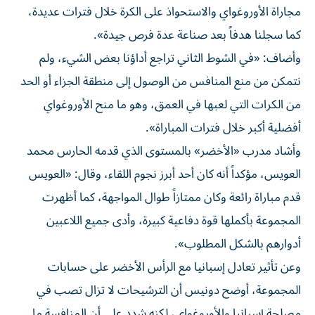
مجاراة الأوروغواي والاستحواذ على الكرة خلال فترات عديدة،
كما سجلنا هدفاً بعد صناعة عدة فرص جيدة».
وأضاف: «في الشوط الثاني تراجع أداؤنا بعض الشيء، ولم
نتمكن من منع المنافس من الوصول إلى منطقة الجزاء أو الحد
من الكرات التي لعبها في العمق، وهو ما منح الأوروغواي
أفضلية أكبر خلال فترات المباراة».
وأشاد مدرب «الأخضر» بالمستوى الذي قدمه الحارس محمد
العويس، مؤكداً أنه كان أحد أبرز نجوم اللقاء، وقال: «العويس
قدم مباراة رائعة وكان ممتازاً طوال المواجهة، كما أظهرت
المجموعة بأكملها قوة دفاعية كبيرة، وأدى جميع اللاعبين
أدوارهم بالشكل المطلوب».
وعن تأثير تعادل إسبانيا مع الرأس الأخضر على حسابات
المجموعة، أوضح دونيس أن الترشيحات لا تزال تصب في
مصلحة إسبانيا والأوروغواي، لكنه شدد على أن المنافسة ما