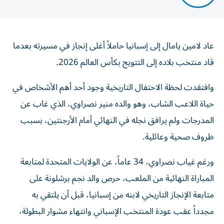
عاد لامين يامال إلى إسبانيا حاملاً أغلى إنجاز في مسيرته بعدما
قاد منتخب بلاده إلى التتويج بكأس العالم 2026.
وافتقدت لحظة الاحتفال التاريخية وجود أحد أهم الأشخاص في
حياة اللاعب الشاب، وهو والده منير نصراوي، الذي غاب عن
المدرجات ولم يرافق نجله في النهائي أمام الأرجنتين، بسبب
ظروف صحية وعائلية.
ورغم غياب نصراوي، 34 عاماً، عن الولايات المتحدة لمتابعة
المباراة النهائية من الملعب، حرص والد نجم برشلونة على
متابعة الإنجاز التاريخي لابنه من إسبانيا، قبل أن يلتقي به
مجدداً عقب عودة المنتخب الإسباني وانتهاء مشوار البطولة،
في لحظة عائلية عوضت غياب الاحتفال المباشر.