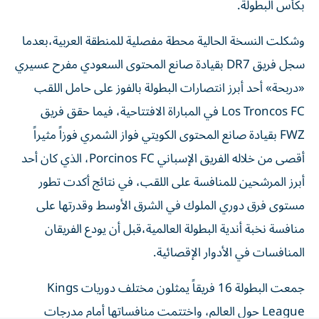
وشكلت النسخة الحالية محطة مفصلية للمنطقة العربية،بعدما
سجل فريق DR7 بقيادة صانع المحتوى السعودي مفرح عسيري
«دربحة» أحد أبرز انتصارات البطولة بالفوز على حامل اللقب
Los Troncos FC في المباراة الافتتاحية، فيما حقق فريق
FWZ بقيادة صانع المحتوى الكويتي فواز الشمري فوزاً مثيراً
أقصى من خلاله الفريق الإسباني Porcinos FC، الذي كان أحد
أبرز المرشحين للمنافسة على اللقب، في نتائج أكدت تطور
مستوى فرق دوري الملوك في الشرق الأوسط وقدرتها على
منافسة نخبة أندية البطولة العالمية،قبل أن يودع الفريقان
المنافسات في الأدوار الإقصائية.
جمعت البطولة 16 فريقاً يمثلون مختلف دوريات Kings
League حول العالم، واختتمت منافساتها أمام مدرجات