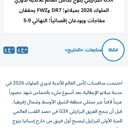
G3X البرازيلي يتوج بكأس العالم للأندية لدوري
الملوك 2026 بميلانو؛ DR7 وFWZ يحققان
مفاجآت ويودعان إقصائياً؛ النهائي 9-5
متابعات: «الخليج»
اختتمت منافسات كأس العالم للأندية لدوري الملوك 2026 في
مدينة ميلانو الإيطالية،بعد أسبوع مليء بالحماس شهد حضوراً
عربياً لافتاً عبر ممثلي منطقة الشرق الأوسط وشمال إفريقيا،
قبل أن ينجح الفريق البرازيلي G3X في حصد اللقب العالمي
للمرة الأولى للبرازيل،ليصبح أول فريق من خارج إسبانيا يتوج
بكأس البطولة.