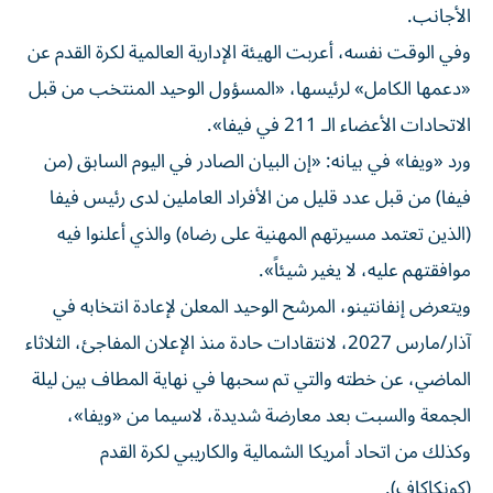
الأجانب.
وفي الوقت نفسه، أعربت الهيئة الإدارية العالمية لكرة القدم عن
«دعمها الكامل» لرئيسها، «المسؤول الوحيد المنتخب من قبل
الاتحادات الأعضاء الـ 211 في فيفا».
ورد «ويفا» في بيانه: «إن البيان الصادر في اليوم السابق (من
فيفا) من قبل عدد قليل من الأفراد العاملين لدى رئيس فيفا
(الذين تعتمد مسيرتهم المهنية على رضاه) والذي أعلنوا فيه
موافقتهم عليه، لا يغير شيئاً».
ويتعرض إنفانتينو، المرشح الوحيد المعلن لإعادة انتخابه في
آذار/مارس 2027، لانتقادات حادة منذ الإعلان المفاجئ، الثلاثاء
الماضي، عن خطته والتي تم سحبها في نهاية المطاف بين ليلة
الجمعة والسبت بعد معارضة شديدة، لاسيما من «ويفا»،
وكذلك من اتحاد أمريكا الشمالية والكاريبي لكرة القدم
(كونكاكاف).