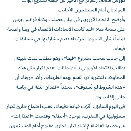
كؤوس العالم، رغم تراجع الأخير عن خطته لتشريع أبواب
المونديال أمام المستثمرين الأجانب.
وأوضح الاتحاد الأوروبي في بيان حصلت وكالة فرانس برس
على نسخة منه: «لقد كانت الاتحادات الأعضاء في ويفا واضحة
تماماً بشأن الشروط المرتبطة بعدم مشاركتها في مسابقات
فيفا».
إلى جانب سحب مشروع «فيفا»، وهو مطلب تمت تلبيته،
يطالب الاتحاد الأوروبي بـ «ضمانات بعدم تكرار مثل هذه
المحاولات لتشويه كرة القدم بهذه الطريقة». وأكد «ويفا» أن
«هذه الشروط لم تُستوفَ»، مجدِداً «فقدان الثقة في رئاسة
جاني إنفانتينو».
في اليوم السابق، أقرّت قيادة «فيفا»، عقب اجتماع طارئ لكبار
مسؤوليها في المغرب، بوجود «أخطاء» وقدمت «اعتذارات»
عن خطتها الفاشلة لإنشاء كيان تجاري مفتوح أمام المستثمرين