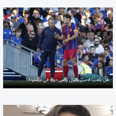
هل يلعب لامين يامال رأس حربة في برشلونة؟