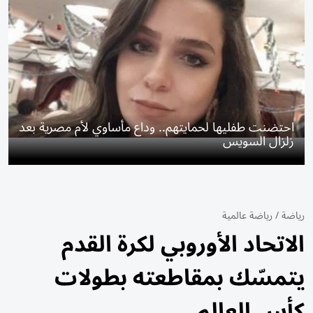
احتضنت طفليها لحمايتهم.. وداع مأساوي لأم مصرية بعد
زلزال السويس
رياضة
/
رياضة عالمية
الاتحاد الأوروبي لكرة القدم
يتمسّك بمقاطعته بطولات
كأس العالم