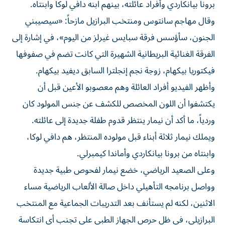
برونا بيانكاردي وأفراد عائلته، بينهم ابنه دافي لوكا وابنتاه.
وقال مهاجم سانتوس ومنتخب البرازيل مازحاً: «سيصيبني
الجنون، سأؤسس فرقة سبايس غيرلز من اليوم»، في إشارة إلى
الفرقة الغنائية البريطانية الشهيرة التي كانت تضم في صفوفها
فيكتوريا بيكهام، زوجة نجم إنجلترا السابق ديفيد بيكهام.
وأظهر الفيديو أفراد العائلة وهم معصوبو الأعين قبل أن
يكتشفوا أن اللون المخصص للكشف عن جنس المولود كان
وردياً، ما أكد أن نيمار ينتظر قدوم طفلة جديدة إلى عائلته.
ويملك نيمار ثلاثة أبناء قبل مولوده المنتظر، هم دافي لوكا،
وابنتاه من برونا بيانكاردي وأماندا كيمبرلي.
وعلى الصعيد الرياضي، خضع نيمار لفحوص طبية جديدة
وواصل برنامجه التأهيلي داخل صالة الألعاب الرياضية مساء
الاثنين، لكنه لم يستأنف بعد التدريبات الجماعية مع المنتخب
البرازيلي، في ظل حرص الجهاز الطبي على تجنب أي انتكاسة