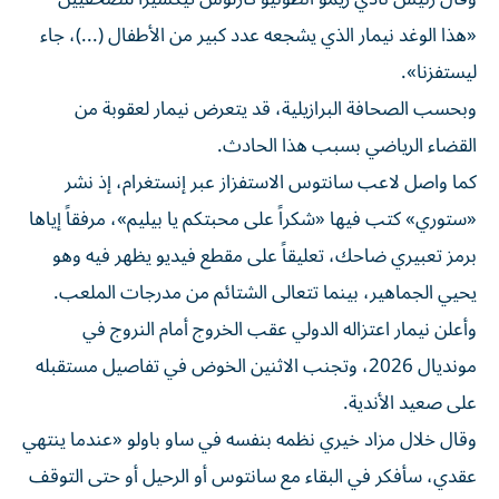
«هذا الوغد نيمار الذي يشجعه عدد كبير من الأطفال (...)، جاء
ليستفزنا».
وبحسب الصحافة البرازيلية، قد يتعرض نيمار لعقوبة من
القضاء الرياضي بسبب هذا الحادث.
كما واصل لاعب سانتوس الاستفزاز عبر إنستغرام، إذ نشر
«ستوري» كتب فيها «شكراً على محبتكم يا بيليم»، مرفقاً إياها
برمز تعبيري ضاحك، تعليقاً على مقطع فيديو يظهر فيه وهو
يحيي الجماهير، بينما تتعالى الشتائم من مدرجات الملعب.
وأعلن نيمار اعتزاله الدولي عقب الخروج أمام النروج في
مونديال 2026، وتجنب الاثنين الخوض في تفاصيل مستقبله
على صعيد الأندية.
وقال خلال مزاد خيري نظمه بنفسه في ساو باولو «عندما ينتهي
عقدي، سأفكر في البقاء مع سانتوس أو الرحيل أو حتى التوقف