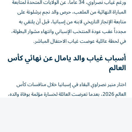
المباراة النهائية من الملعب، حرص والد نجم برشلونة على
متابعة الإنجاز التاريخي لابنه من إسبانيا، قبل أن يلتقي به
مجدداً عقب عودة المنتخب الإسباني وانتهاء مشوار البطولة،
في لحظة عائلية عوضت غياب الاحتفال المباشر.
أسباب غياب والد يامال عن نهائي كأس
العالم
اختار منير نصراوي البقاء في إسبانيا خلال منافسات كأس
العالم 2026، بعدما تعرضت العائلة لخسارة مؤلمة بوفاة والده،
جد لامين يامال، بالتزامن مع فترة البطولة، وهو ما دفعه إلى
البقاء بجانب أفراد أسرته ومساندتهم خلال هذه المرحلة
الصعبة.