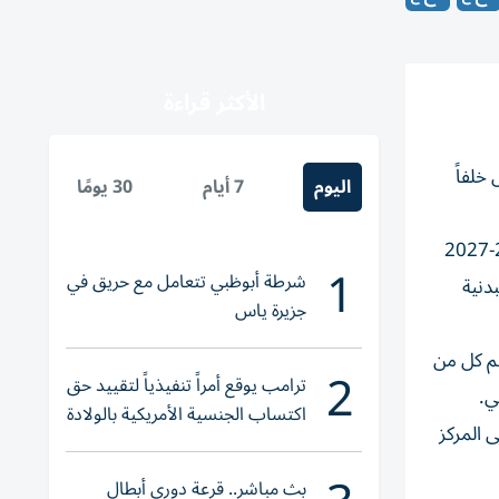
الأكثر قراءة
خلفاً
اليوم
7 أيام
30 يومًا
قالت الإدارة في بيان: «تعاقدت الهيئة الإدارية لنادي الزوراء مع المدرب باسم قاسم لقيادة الفريق الكروي في الموسم الجديد 2026-2027
1
شرطة أبوظبي تتعامل مع حريق في
دنية
جزيرة ياس
هم كل من
2
ترامب يوقع أمراً تنفيذياً لتقييد حق
ي.
اكتساب الجنسية الأمريكية بالولادة
 المركز
بث مباشر.. قرعة دوري أبطال