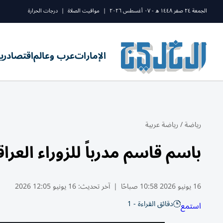
الجمعة ٢٤ صفر ١٤٤٨ ه - ٠٧ أغسطس ٢٠٢٦
|
مواقيت الصلاة
|
درجات الحرارة
الإمارات
عرب وعالم
اقتصاد
ري
رياضة
/
رياضة عربية
باسم قاسم مدرباً للزوراء العرا
16 يونيو 2026 10:58 صباحًا
|
آخر تحديث:
16 يونيو 12:05 2026
دقائق القراءة - 1
استمع