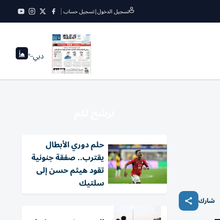
تسجيل الدخول
|
تسجيل حساب
دبي
--°
نرشح لكم
حلم دوري الأبطال
يقترب.. صفقة جنونية
تقود هيثم حسن إلى
سلتيك
شارك