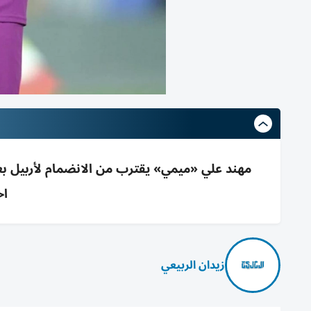
مهند علي «ميمي» يقترب من الانضمام لأربيل ب
اح
زيدان الربيعي