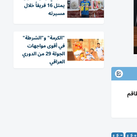
يمثل 16 فريقاً خلال
مسيرته
"الكرمة" و"الشرطة"
في أقوى مواجهات
الجولة 29 من الدوري
العراقي
ر للطاقم