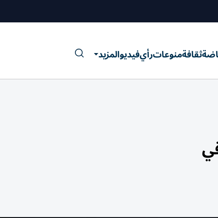
اضة
ثقافة
منوعات
رأي
فيديو
المزيد
قي