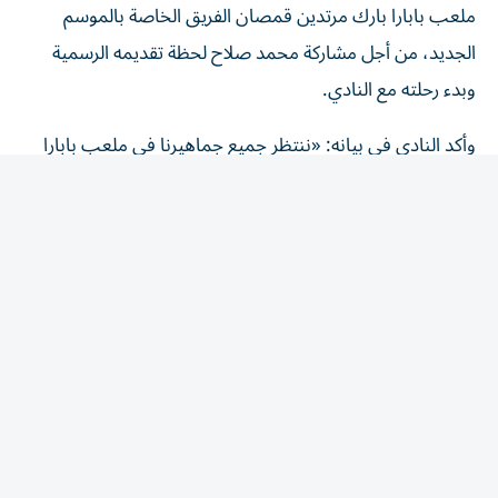
الجديد، من أجل مشاركة محمد صلاح لحظة تقديمه الرسمية
وبدء رحلته مع النادي.
وأكد النادي في بيانه: «ننتظر جميع جماهيرنا في ملعب بابارا
بارك، مرتدين قمصان الموسم الجديد، لنشهد هذا اليوم معاً،
ولنخطو أولى خطوات هذه الرحلة التي لا تُنسى».
الفحوص الطبية قبل التوقيع
أشار طرابزون سبور إلى أن محمد صلاح خضع للفحوص الطبية
اللازمة برعاية أحد رعاة النادي، وذلك تمهيداً لاستكمال إجراءات
التعاقد والتوقيع الرسمي قبل مراسم تقديمه أمام الجماهير.
وترقب مشجعو النادي التركي الظهور الأول للنجم المصري
بقميص طرابزون سبور، في واحدة من أبرز صفقات الفريق