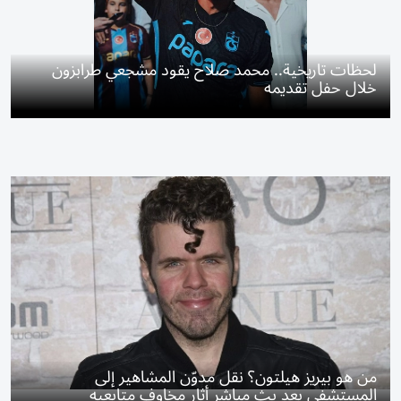
لحظات تاريخية.. محمد صلاح يقود مشجعي طرابزون
خلال حفل تقديمه
من هو بيريز هيلتون؟ نقل مدوّن المشاهير إلى
المستشفى بعد بث مباشر أثار مخاوف متابعيه