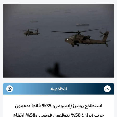
الخلاصه
استطلاع رويترز/إبسوس: 35% فقط يدعمون
حرب إيران؛ 50% يتوقعون فوضى و58% ارتفاع