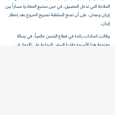
الملاحة التي تدخل المضيق، ​في حين ستتبع المغادرة مساراً بين
إيران وعمان، على ‌أن تمنح السلطنة تصريح الخروج بعد إخطار
إيران.
وقالت اتحادات رائدة في قطاع الشحن عالمياً، في رسالة
مفتوحة هذا الأسبوع «قدرة السفن التجارية على الإبحار في
الممرات المائية الدولية بأمان وعلى نحو يمكن التنبؤ به، ومن
دون عوائق لا داعي لها، أمر أساسي لضمان مرونة سلاسل ​
الإمداد، والاستقرار ‌الاقتصادي، وأمن الطاقة».
وجاء في الرسالة، التي أرسلت إلى وكالة الشحن التابعة للأمم
المتحدة، أن فرض رسوم إلزامية عبر المضيق في صورة رسوم
مرور أو رسوم ‌خدمة هو «رسوم ‌عبور بكل ما تحمله الكلمة من
معنى».