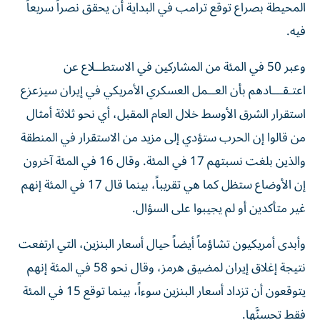
المحيطة بصراع توقع ترامب في البداية أن يحقق نصراً سريعاً
فيه.
وعبر 50 في المئة من المشاركين في الاستطــلاع عن
اعتـقـــادهم بأن العــمل ‌العسكري الأمريكي في إيران سيزعزع
استقرار الشرق الأوسط ‌خلال العام المقبل، أي نحو ثلاثة أمثال
من قالوا إن الحرب ستؤدي إلى مزيد من الاستقرار في المنطقة
والذين بلغت نسبتهم 17 في المئة. وقال 16 في المئة آخرون
إن الأوضاع ستظل كما هي تقريباً، بينما قال 17 في المئة إنهم
غير متأكدين أو لم يجيبوا على السؤال.
وأبدى أمريكيون تشاؤماً أيضاً حيال أسعار البنزين، التي ارتفعت
نتيجة إغلاق إيران لمضيق هرمز، وقال نحو 58 في المئة إنهم
يتوقعون أن تزداد أسعار البنزين سوءاً، بينما توقع 15 في المئة
فقط تحسنَّها.