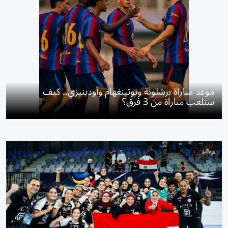
موعد مباراة برشلونة ونوتينغهام وأودينيزي.. كيف
ستلعب مباراة من 3 فرق؟