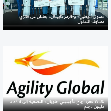
«سوق أبوظبي» و«الرمز كابيتال» يعلنان عن فائزي
مسابقة التداول
30 % قفزة أرباح «أجيليتي جلوبال» النصفية إلى 357.8
مليون درهم