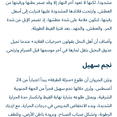
مشدوداً، لكنها لا تعود آخر النهار إلا وقد ضمر بطنها ورقبتها من
العطش، وارتخت قلائدها المشدودة عليها فنزلت إلى أسفل
رقبتها، لتكون علامة على شدة عطشها، إذ تضمر الإبل من شدة
الحر، والعطش، والجهد، بعد فترة القيظ الطويلة.
وأضاف أن أهل النخل يقولون «مرخيات القلايد» عندما تميل
عذوق النخيل بثقل ثمارها في آخر موسمها قبل الصرام وترتخي.
نجم سهيل
وبيّن الجروان أن طلوع «منزلة الطرفة» يبدأ اعتباراً من 24
أغسطس، ويُرى خلالها نجم سهيل فجراً من الجهة الجنوبية
الشرقية، ويمثل طلوعه بشارة نهاية القيظ وانكسار حدة الحرارة
الشديدة، وبدء الانخفاض التدريجي في درجات الحرارة، مع ازدياد
الرطوبة، وتشكل ضباب الصباح، وبرودة باطن الأرض، وتلطف