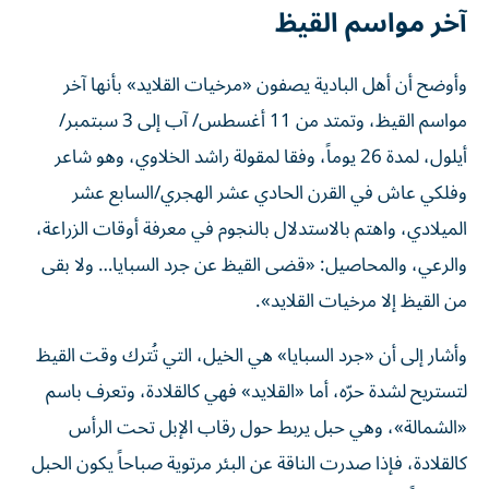
آخر مواسم القيظ
وأوضح أن أهل البادية يصفون «مرخيات القلايد» بأنها آخر
مواسم القيظ، وتمتد من 11 أغسطس/ آب إلى 3 سبتمبر/
أيلول، لمدة 26 يوماً، وفقا لمقولة راشد الخلاوي، وهو شاعر
وفلكي عاش في القرن الحادي عشر الهجري/السابع عشر
الميلادي، واهتم بالاستدلال بالنجوم في معرفة أوقات الزراعة،
والرعي، والمحاصيل: «قضى القيظ عن جرد السبايا… ولا بقى
من القيظ إلا مرخيات القلايد».
وأشار إلى أن «جرد السبايا» هي الخيل، التي تُترك وقت القيظ
لتستريح لشدة حرّه، أما «القلايد» فهي كالقلادة، وتعرف باسم
«الشمالة»، وهي حبل يربط حول رقاب الإبل تحت الرأس
كالقلادة، فإذا صدرت الناقة عن البئر مرتوية صباحاً يكون الحبل