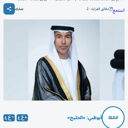
دقائق القراءة - 2
استمع
شارك
أبوظبي: «الخليج»