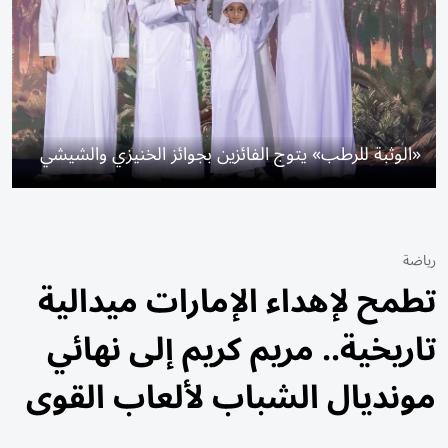
«الوثبة للرطب» يتوج الفائزين بجوائز الخنيزي والشيشي
رياضة
تطمح لإهداء الإمارات ميدالية
تاريخية.. مريم كريم إلى نهائي
مونديال الشباب لألعاب القوى