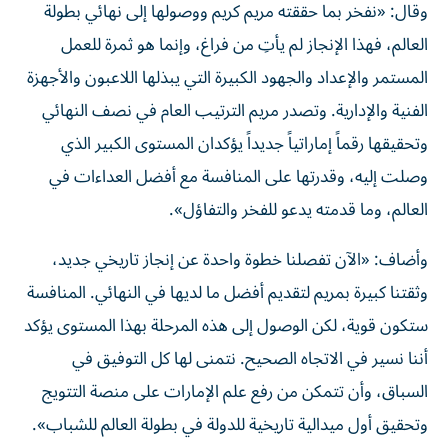
وقال: «نفخر بما حققته مريم كريم ووصولها إلى نهائي بطولة
العالم، فهذا الإنجاز لم يأتِ من فراغ، وإنما هو ثمرة للعمل
المستمر والإعداد والجهود الكبيرة التي يبذلها اللاعبون والأجهزة
الفنية والإدارية. وتصدر مريم الترتيب العام في نصف النهائي
وتحقيقها رقماً إماراتياً جديداً يؤكدان المستوى الكبير الذي
وصلت إليه، وقدرتها على المنافسة مع أفضل العداءات في
العالم، وما قدمته يدعو للفخر والتفاؤل».
وأضاف: «الآن تفصلنا خطوة واحدة عن إنجاز تاريخي جديد،
وثقتنا كبيرة بمريم لتقديم أفضل ما لديها في النهائي. المنافسة
ستكون قوية، لكن الوصول إلى هذه المرحلة بهذا المستوى يؤكد
أننا نسير في الاتجاه الصحيح. نتمنى لها كل التوفيق في
السباق، وأن تتمكن من رفع علم الإمارات على منصة التتويج
وتحقيق أول ميدالية تاريخية للدولة في بطولة العالم للشباب».