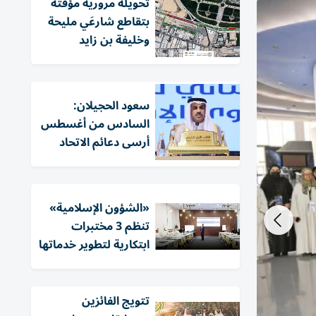
تحويلة مرورية مؤقتة
بتقاطع شارعَي مليحة
وخليفة بن زايد
سعود الحجيلان:
السادس من أغسطس
أرسى دعائم الاتحاد
«الشؤون الإسلامية»
تنظم 3 مختبرات
ابتكارية لتطوير خدماتها
تتويج الفائزين