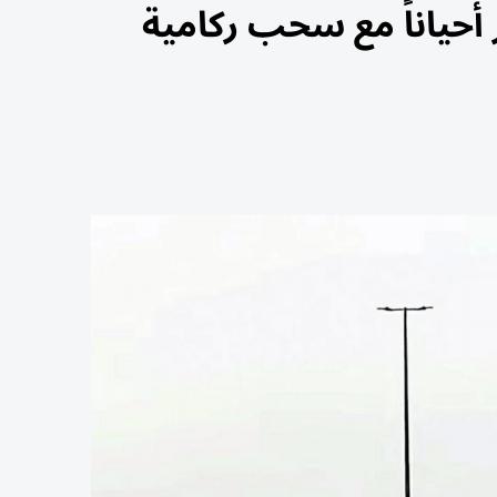
أحياناً مع سحب ركامية