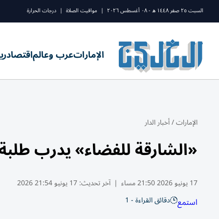
السبت ٢٥ صفر ١٤٤٨ ه - ٠٨ أغسطس ٢٠٢٦
|
مواقيت الصلاة
|
درجات الحرارة
الإمارات
عرب وعالم
اقتصاد
ري
الإمارات
/
أخبار الدار
«الشارقة للفضاء» يدرب طلبة 
17 يونيو 2026 21:50 مساء
|
آخر تحديث:
17 يونيو 21:54 2026
دقائق القراءة - 1
استمع