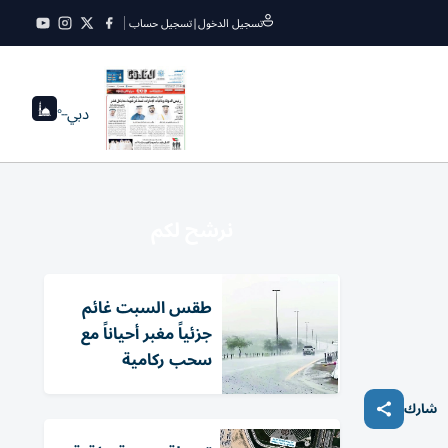
تسجيل الدخول
|
تسجيل حساب
دبي
--°
نرشح لكم
طقس السبت غائم
جزئياً مغبر أحياناً مع
سحب ركامية
شارك