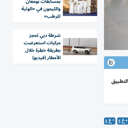
بمسابقات بومعان
والليمون في «الوثبة
للرطب»
شرطة دبي تحجز
مركبات استعرضت
بطريقة خطِرة خلال
الأمطار (فيديو)
ة بالتطبيق