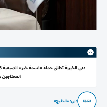
المحتاجين و
دبي: «الخليج»