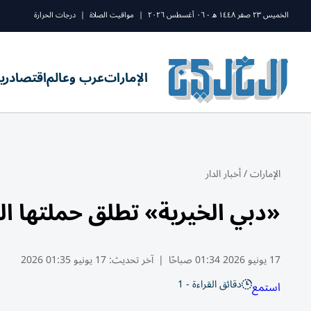
الخميس ٢٣ صفر ١٤٤٨ ه - ٠٦ أغسطس ٢٠٢٦
|
مواقيت الصلاة
|
درجات الحرارة
الإمارات
عرب وعالم
اقتصاد
ري
الإمارات
/
أخبار الدار
«دبي الخيرية» تطلق حملتها الصيف
17 يونيو 2026 01:34 صباحًا
|
آخر تحديث:
17 يونيو 01:35 2026
دقائق القراءة - 1
استمع