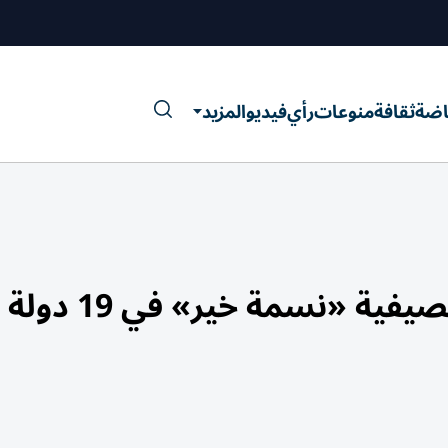
اضة
ثقافة
منوعات
رأي
فيديو
المزيد
ية «نسمة خير» في 19 دولة