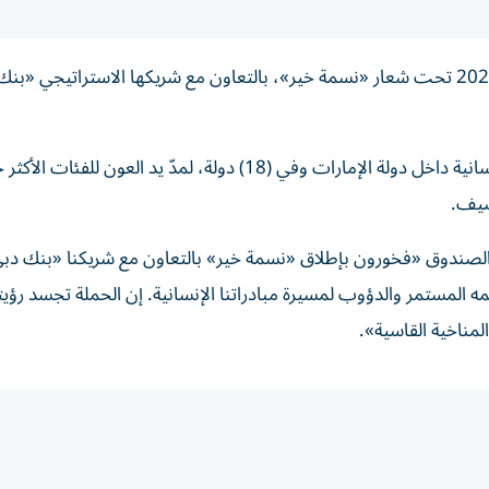
أعلنت «جمعية دبي الخيرية»، إطلاق حملتها الصيفية لعام 2026 تحت شعار «نسمة خير»، بالتعاون مع شريكها الاستراتيجي 
وتتضمن الحملة حزمة متكاملة من المشاريع والمبادرات الإنسانية داخل دولة الإمارات وفي (18) دولة، لمدّ يد العون لل
صيف.
لصندوق «فخورون بإطلاق «نسمة خير» بالتعاون مع شريكنا «بنك دب
مه المستمر والدؤوب لمسيرة مبادراتنا الإنسانية. إن الحملة تجسد رؤيت
لمناخية القاسية».