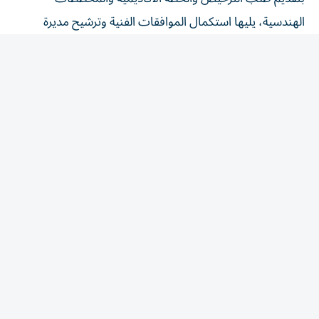
الهندسية، يليها استكمال الموافقات الفنية وترشيح مديرة
للمؤسسة، ثم الحصول على الرخصة المهنية واستيفاء متطلبات
التشغيل، بما يشمل تصاريح العاملين، وعقد الإشراف الصحي،
وعقد الإيجار أو سند الملكية، وخطة الإخلاء المعتمدة.
وألزمت المستثمرين بإعداد خطة أكاديمية متكاملة تتضمن 9
محاور تشمل: الملخص التنفيذي، والقيادة، والمنهج،
والممارسات التربوية، والمرافق التعليمية، وسياسات الصحة
والسلامة، والإدارة، والخطة التسويقية والمالية، والملاحق
والوثائق الداعمة، مع الالتزام بتنفيذها بعد اعتمادها.
وحددت الحد الأدنى للمساحات الداخلية للمؤسسات بواقع 3.5
متر مربع لكل طفل من حديثي الولادة حتى أقل من سنتين، و3
أمتار مربعة لكل طفل من عمر سنتين إلى أقل من 4 سنوات،
مع تخصيص مساحة لتنمية المهارات البدنية تعادل 20% من