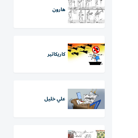
هارون
كاريكاتير
علي خليل