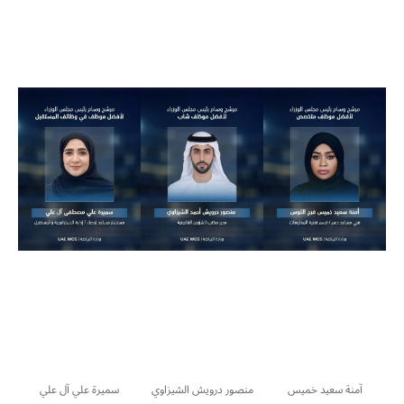
آمنة سعيد خميس
منصور درويش الشيزاوي
سميرة علي آل علي