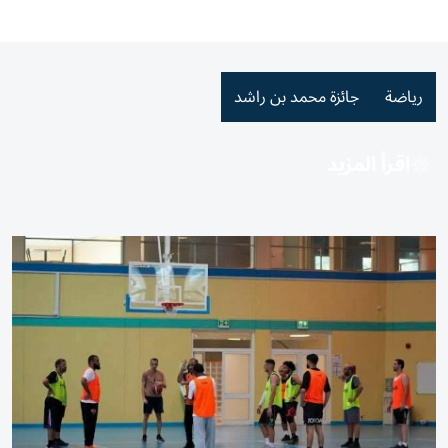
رياضة
جائزة محمد بن راشد
اقرأ المزيد