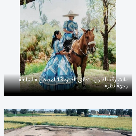
«الشارقة للفنون» تطلق الدورة 13 لمعرض «الشارقة
وجهة نظر»