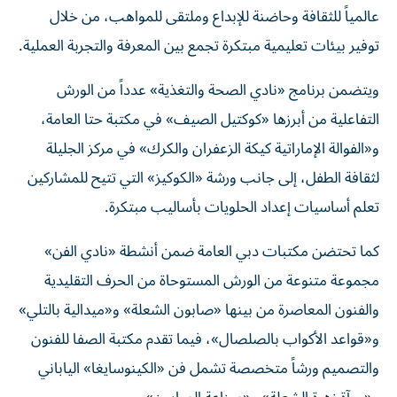
عالمياً للثقافة وحاضنة للإبداع وملتقى للمواهب، من خلال
توفير بيئات تعليمية مبتكرة تجمع بين المعرفة والتجربة العملية.
ويتضمن برنامج «نادي الصحة والتغذية» عدداً من الورش
التفاعلية من أبرزها «كوكتيل الصيف» في مكتبة حتا العامة،
و«الفوالة الإماراتية كيكة الزعفران والكرك» في مركز الجليلة
لثقافة الطفل، إلى جانب ورشة «الكوكيز» التي تتيح للمشاركين
تعلم أساسيات إعداد الحلويات بأساليب مبتكرة.
كما تحتضن مكتبات دبي العامة ضمن أنشطة «نادي الفن»
مجموعة متنوعة من الورش المستوحاة من الحرف التقليدية
والفنون المعاصرة من بينها «صابون الشعلة» و«ميدالية بالتلي»
و«قواعد الأكواب بالصلصال»، فيما تقدم مكتبة الصفا للفنون
والتصميم ورشاً متخصصة تشمل فن «الكينوسايغا» الياباني