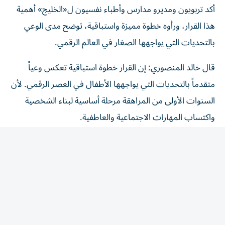
هذا القرار، ورأوه خطوة مميزة واستباقية، توضح مدى الوعي
بالتحديات التي يواجهها الصغار في العالم الرقمي.
قال خالد المنصوري: إن القرار خطوة استباقية تعكس وعياً
متقدماً بالتحديات التي يواجهها الأطفال في العصر الرقمي. لأن
السنوات الأولى من المراهقة مرحلة أساسية لبناء الشخصية
واكتساب المهارات الاجتماعية والعاطفية.
وأوضح أن الأطفال في هذه المرحلة يحتاجون إلى مساحات
أكبر، للتفاعل المباشر والتعلم الواقعي واكتشاف قدراتهم، بعيداً
من التأثيرات المستمرة لمنصات التواصل. والتنظيم المبكّر لا
يهدف إلى حرمان الأطفال من التكنولوجيا، بل يضمن
استخدامها في الوقت المناسب وبالطريقة الصحيحة.
وأضاف أن نجاح هذا القرار يتطلب تعزيز الثقافة الرقمية داخل